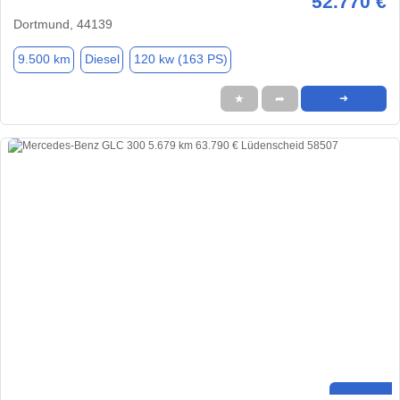
52.770 €
Dortmund, 44139
9.500 km
Diesel
120 kw (163 PS)
★
➦
➜