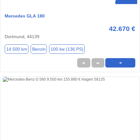
Mercedes GLA 180
42.670 €
Dortmund, 44139
14.500 km
Benzin
100 kw (136 PS)
★
➦
➜