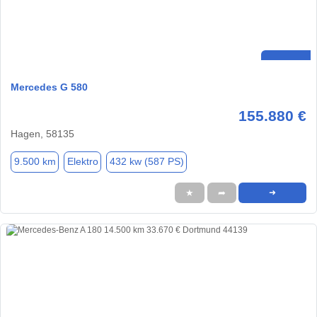
Mercedes G 580
155.880 €
Hagen, 58135
9.500 km
Elektro
432 kw (587 PS)
★
➦
➜