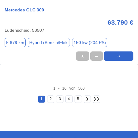
Mercedes GLC 300
63.790 €
Lüdenscheid, 58507
5.679 km
Hybrid (Benzin/Elekt
150 kw (204 PS)
★
➦
➜
1 - 10 von 500
1
2
3
4
5
❯
❯❯