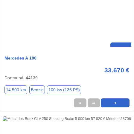
Mercedes A 180
33.670 €
Dortmund, 44139
14.500 km
Benzin
100 kw (136 PS)
★
➦
➜