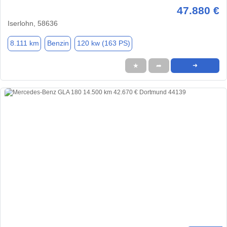
47.880 €
Iserlohn, 58636
8.111 km
Benzin
120 kw (163 PS)
★
➦
➜