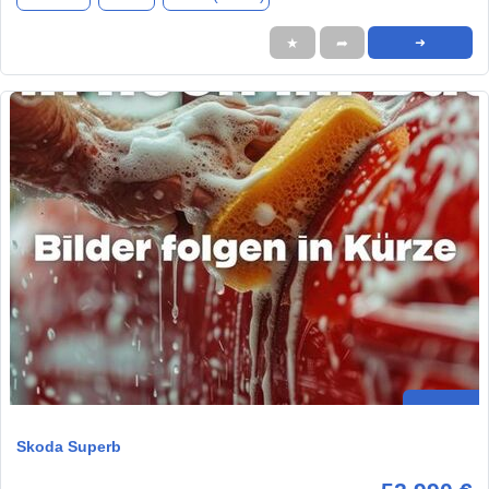
★
➦
➜
Skoda Superb