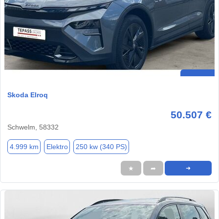
Skoda Elroq
50.507 €
Schwelm, 58332
4.999 km
Elektro
250 kw (340 PS)
★
➦
➜