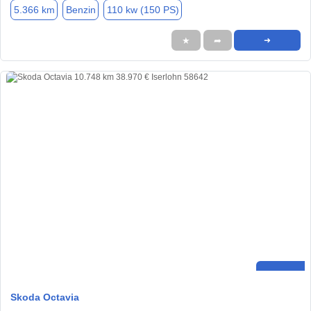
5.366 km
Benzin
110 kw (150 PS)
★
➦
➜
Skoda Octavia