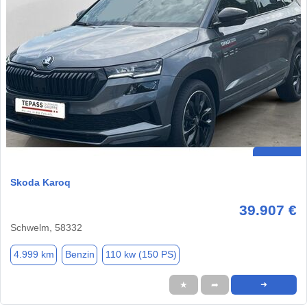
Skoda Karoq
39.907 €
Schwelm, 58332
4.999 km
Benzin
110 kw (150 PS)
★
➦
➜