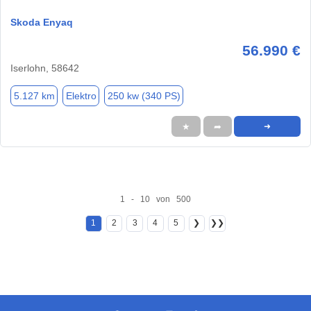
Skoda Enyaq
56.990 €
Iserlohn, 58642
5.127 km
Elektro
250 kw (340 PS)
★
➦
➜
1 - 10 von 500
1
2
3
4
5
❯
❯❯