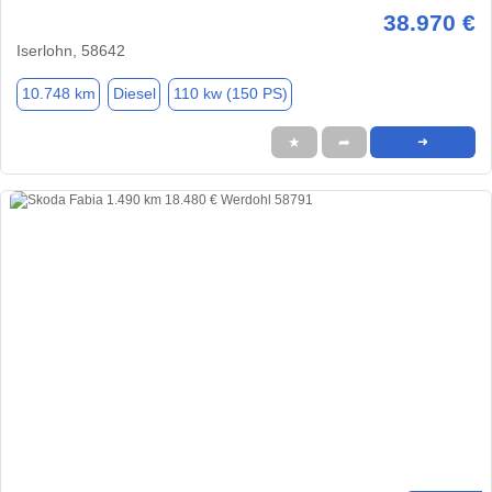
38.970 €
Iserlohn, 58642
10.748 km
Diesel
110 kw (150 PS)
★
➦
➜