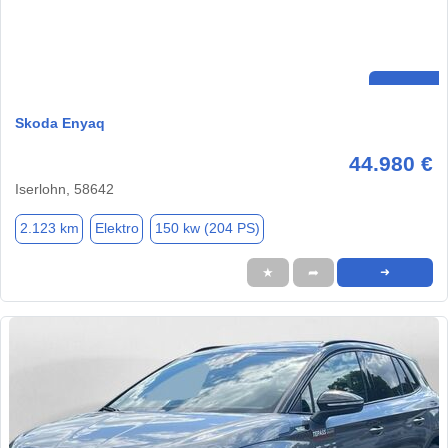
Skoda Enyaq
44.980 €
Iserlohn, 58642
2.123 km
Elektro
150 kw (204 PS)
★
➦
➜