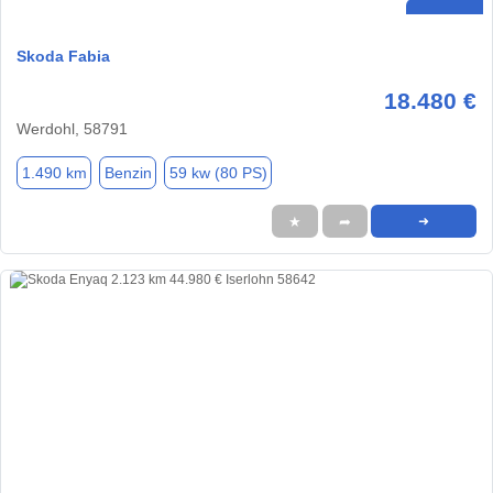
Skoda Fabia
18.480 €
Werdohl, 58791
1.490 km
Benzin
59 kw (80 PS)
★
➦
➜