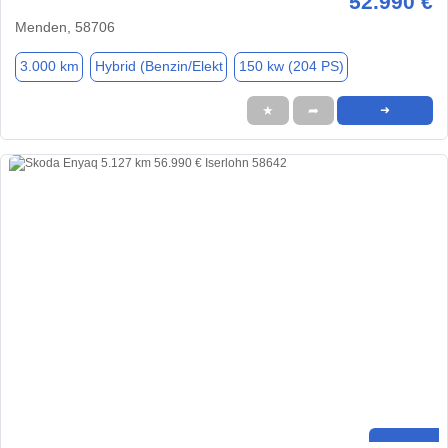
52.990 €
Menden, 58706
3.000 km
Hybrid (Benzin/Elekt
150 kw (204 PS)
★
➦
➜