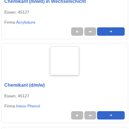
Chemikant (m/w/d) in Wechselschicht
Essen, 45127
Firma:
Acrylsäure
★
➦
➜
Chemikant (d/m/w)
Essen, 45127
Firma:
Ineos Phenol
★
➦
➜