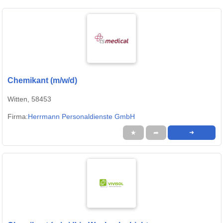
Chemikant (m/w/d)
Witten, 58453
Firma:
Herrmann Personaldienste GmbH
★
➦
➜