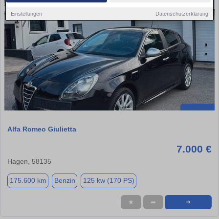
Einstellungen
Datenschutzerklärung
Alfa Romeo Giulietta
7.000 €
Hagen, 58135
175.600 km
Benzin
125 kw (170 PS)
★
➦
➜