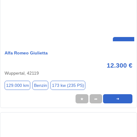
Alfa Romeo Giulietta
12.300 €
Wuppertal, 42119
129.000 km
Benzin
173 kw (235 PS)
★
➦
➜