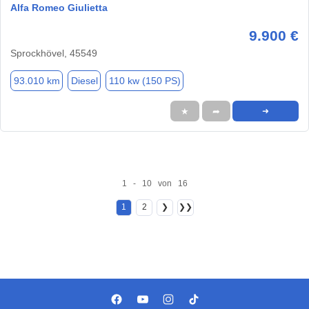
Alfa Romeo Giulietta
9.900 €
Sprockhövel, 45549
93.010 km
Diesel
110 kw (150 PS)
★
➦
➜
1 - 10 von 16
1
2
❯
❯❯