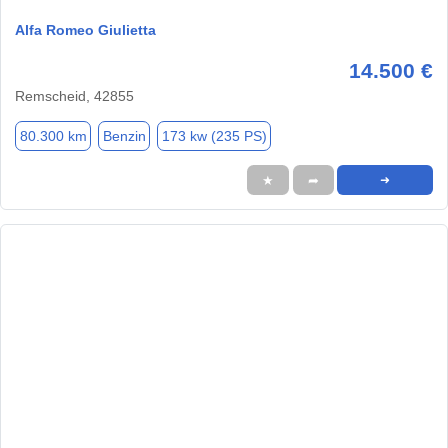
Alfa Romeo Giulietta
14.500 €
Remscheid, 42855
80.300 km
Benzin
173 kw (235 PS)
★
➦
➜