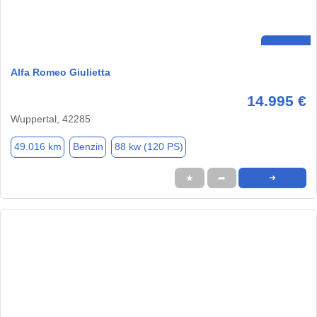
Alfa Romeo Giulietta
14.995 €
Wuppertal, 42285
49.016 km
Benzin
88 kw (120 PS)
★
➦
➜