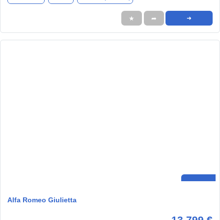
★
➦
➜
Alfa Romeo Giulietta
13.799 €