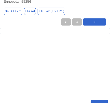
Ennepetal, 58256
84.300 km
Diesel
110 kw (150 PS)
★
➦
➜