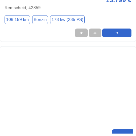
Remscheid, 42859
106.159 km
Benzin
173 kw (235 PS)
★
➦
➜