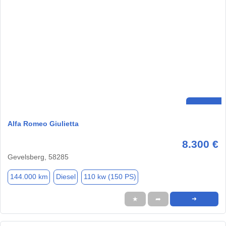
Alfa Romeo Giulietta
8.300 €
Gevelsberg, 58285
144.000 km
Diesel
110 kw (150 PS)
★
➦
➜