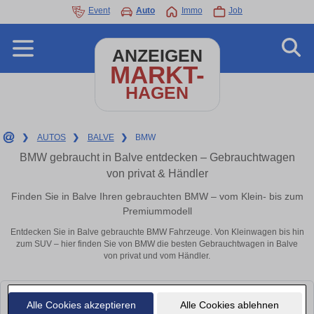
Event
Auto
Immo
Job
ANZEIGEN
MARKT-
HAGEN
❯
AUTOS
❯
BALVE
❯
BMW
BMW gebraucht in Balve entdecken – Gebrauchtwagen
von privat & Händler
Finden Sie in Balve Ihren gebrauchten BMW – vom Klein- bis zum
Premiummodell
Entdecken Sie in Balve gebrauchte BMW Fahrzeuge. Von Kleinwagen bis hin
zum SUV – hier finden Sie von BMW die besten Gebrauchtwagen in Balve
von privat und vom Händler.
Leider konnten wir derzeit keine passenden Autos finden. Schauen Sie
Alle Cookies akzeptieren
Alle Cookies ablehnen
bald wieder vorbei!