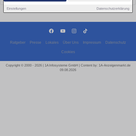
Einstellungen
Datenschutzerklärung
Ratgeber
Presse
Lokales
Über Uns
Impressum
Datenschutz
Cookies
Copyright © 2000 - 2026 | 1A Infosysteme GmbH | Content by: 1A-Anzeigenmarkt.de
09.08.2026