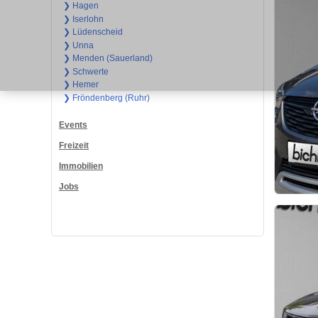
❯ Hagen
❯ Iserlohn
❯ Lüdenscheid
❯ Unna
❯ Menden (Sauerland)
❯ Schwerte
❯ Hemer
❯ Fröndenberg (Ruhr)
Events
Freizeit
Immobilien
Jobs