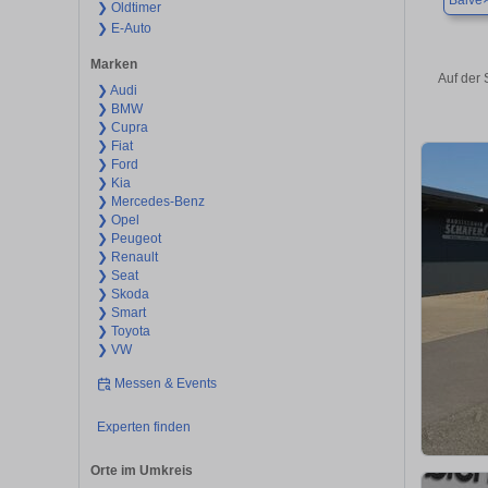
Balve
❯ Oldtimer
❯ E-Auto
Marken
Auf der 
❯ Audi
❯ BMW
❯ Cupra
❯ Fiat
❯ Ford
❯ Kia
❯ Mercedes-Benz
❯ Opel
❯ Peugeot
❯ Renault
❯ Seat
❯ Skoda
❯ Smart
❯ Toyota
❯ VW
Messen & Events
Experten finden
Orte im Umkreis