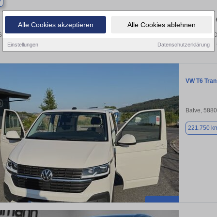
Ihr perfektes Autoangebot in Balve – Gebrauchtw
Alle Cookies akzeptieren
Alle Cookies ablehnen
Suche nach einem Gebrauchtwagen in Balve? Ob Kleinwagen, SUV, Cabrio oder Oldti
Auto kostenlos oder finden Sie Ihr nächstes Fahrzeu
Einstellungen
Datenschutzerklärung
VW T6 Tran
Balve, 588
221.750 k