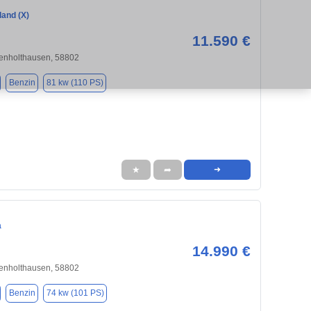
land (X)
11.590 €
enholthausen, 58802
Benzin
81 kw (110 PS)
★
➦
➜
a
14.990 €
enholthausen, 58802
Benzin
74 kw (101 PS)