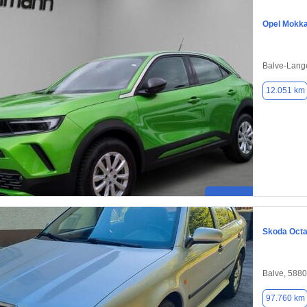
Opel Mokk
Balve-Lang
12.051 km
Skoda Octa
Balve, 588
97.760 km