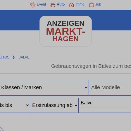
Event
Auto
Immo
Job
ANZEIGEN
MARKT-
HAGEN
UTOS
❯
BALVE
Gebrauchtwagen in Balve zum bes
×