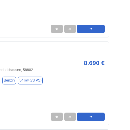
★
➦
➜
8.690 €
enholthausen, 58802
Benzin
54 kw (73 PS)
★
➦
➜