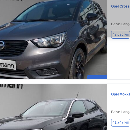
Opel Cross
Balve-Lang
43.686 km
Opel Mokk
Balve-Lang
41.747 km