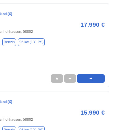
land (X)
17.990 €
enholthausen, 58802
Benzin
96 kw (131 PS)
★
➦
➜
land (X)
15.990 €
enholthausen, 58802