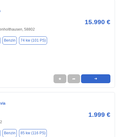
a
15.990 €
enholthausen, 58802
Benzin
74 kw (101 PS)
★
➦
➜
via
1.999 €
02
Benzin
85 kw (116 PS)