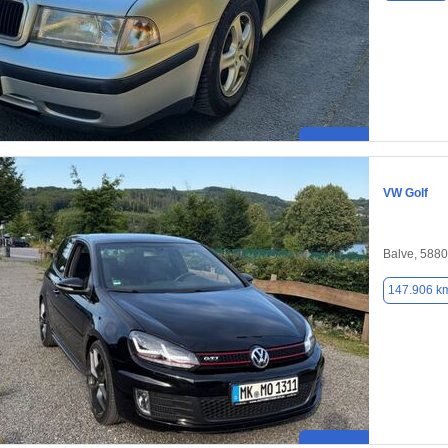
VW Golf
Balve, 588
147.906 k