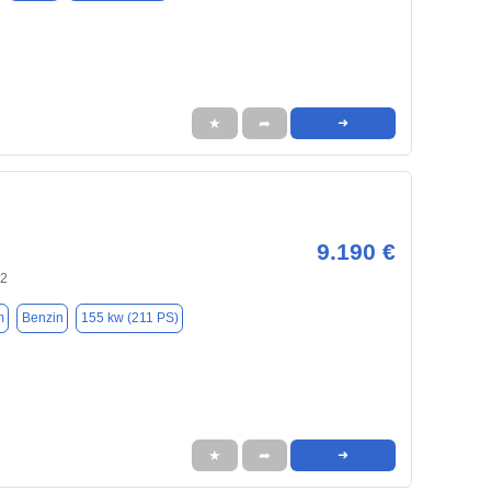
★
➦
➜
9.190 €
02
m
Benzin
155 kw (211 PS)
★
➦
➜