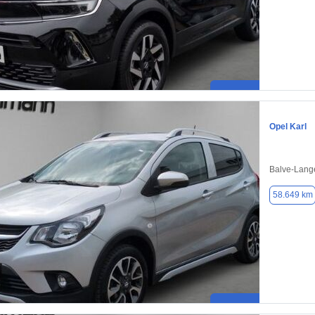
Opel Karl
Balve-Lang
58.649 km