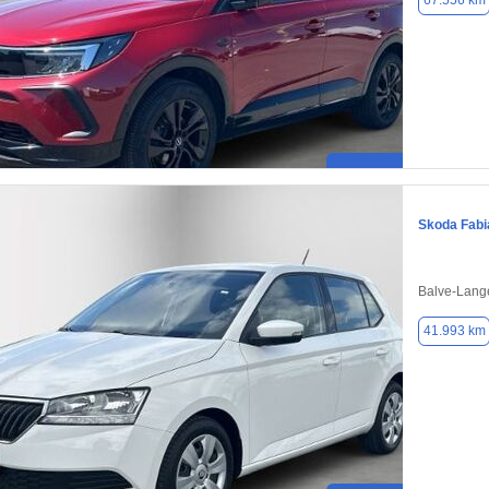
67.556 km
Skoda Fabi
Balve-Lang
41.993 km