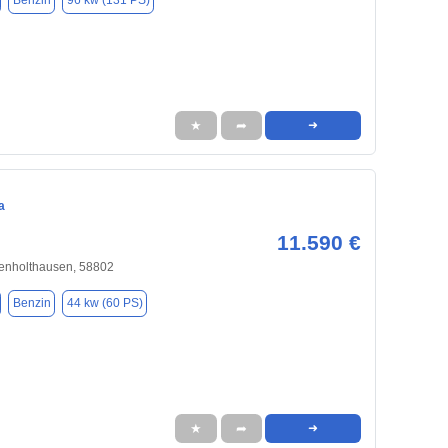
Benzin
96 kw (131 PS)
★
➦
➜
a
11.590 €
enholthausen, 58802
Benzin
44 kw (60 PS)
★
➦
➜