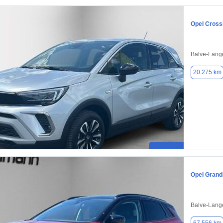
Opel Cross
Balve-Lang
20.275 km
Opel Grand
Balve-Lang