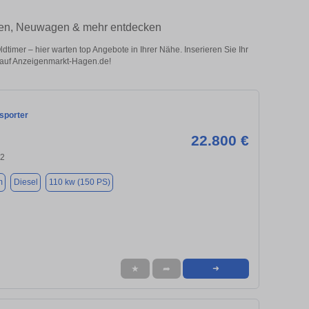
agen, Neuwagen & mehr entdecken
mer – hier warten top Angebote in Ihrer Nähe. Inserieren Sie Ihr
g auf Anzeigenmarkt-Hagen.de!
sporter
22.800 €
02
m
Diesel
110 kw (150 PS)
★
➦
➜