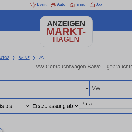
Event
Auto
Immo
Job
ANZEIGEN
MARKT-
HAGEN
UTOS
❯
BALVE
❯
VW
VW Gebrauchtwagen Balve – gebraucht
×