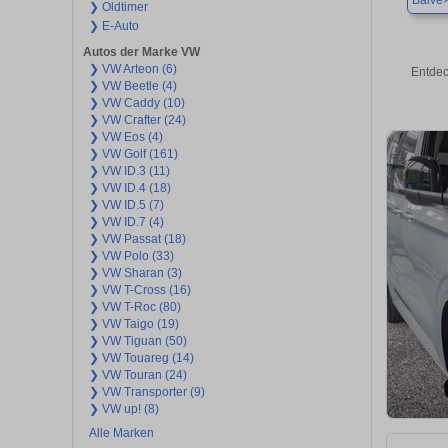
Balve
❯ Oldtimer
❯ E-Auto
Autos der Marke VW
❯ VW Arteon (6)
Entdec
❯ VW Beetle (4)
❯ VW Caddy (10)
❯ VW Crafter (24)
❯ VW Eos (4)
❯ VW Golf (161)
❯ VW ID.3 (11)
❯ VW ID.4 (18)
❯ VW ID.5 (7)
❯ VW ID.7 (4)
❯ VW Passat (18)
❯ VW Polo (33)
❯ VW Sharan (3)
❯ VW T-Cross (16)
❯ VW T-Roc (80)
❯ VW Taigo (19)
❯ VW Tiguan (50)
❯ VW Touareg (14)
❯ VW Touran (24)
❯ VW Transporter (9)
❯ VW up! (8)
Alle Marken