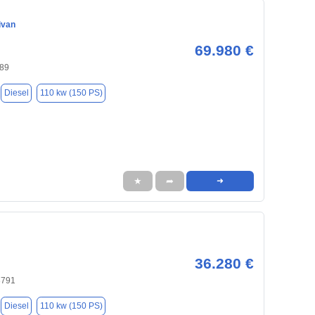
ivan
69.980 €
89
Diesel
110 kw (150 PS)
★
➦
➜
36.280 €
8791
Diesel
110 kw (150 PS)