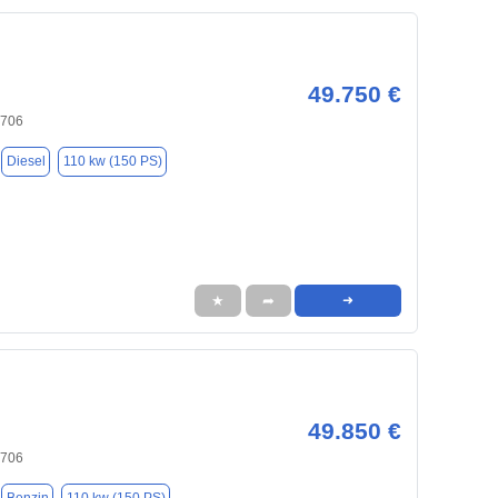
49.750 €
8706
Diesel
110 kw (150 PS)
★
➦
➜
49.850 €
8706