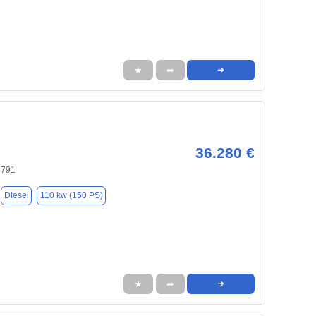
★
➦
➜
36.280 €
8791
Diesel
110 kw (150 PS)
★
➦
➜