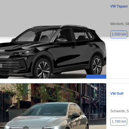
VW Tiguan
Werdohl, 5
1.050 km
VW Golf
Schwerte, 
1.790 km