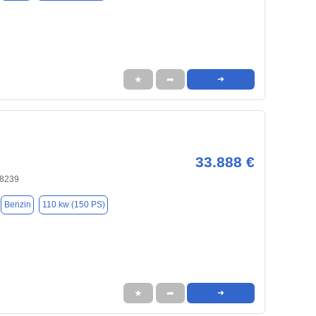
★
➦
➜
33.888 €
58239
Benzin
110 kw (150 PS)
★
➦
➜