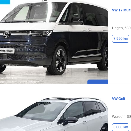
VW T7 Mult
Hagen, 580
7.990 km
VW Golf
Werdohl, 5
3.000 km