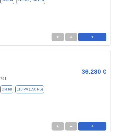
Benzin
110 kw (150 PS)
★
➦
➜
36.280 €
8791
Diesel
110 kw (150 PS)
★
➦
➜