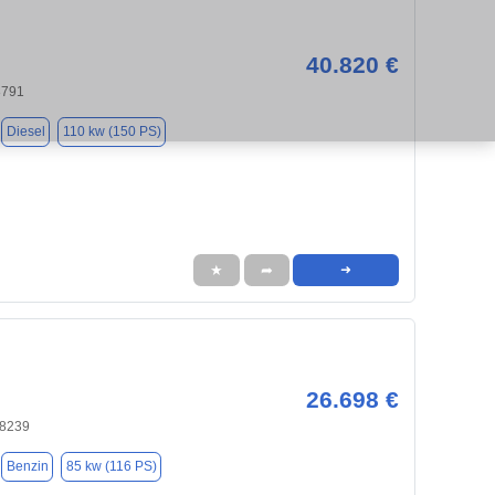
40.820 €
8791
Diesel
110 kw (150 PS)
★
➦
➜
26.698 €
58239
Benzin
85 kw (116 PS)