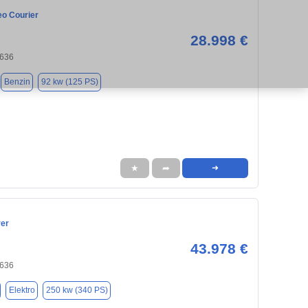
eo Courier
28.998 €
8636
Benzin
92 kw (125 PS)
★
➦
➜
rer
43.978 €
8636
Elektro
250 kw (340 PS)