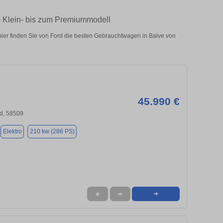
m Klein- bis zum Premiummodell
ier finden Sie von Ford die besten Gebrauchtwagen in Balve von
45.990 €
d, 58509
Elektro
210 kw (286 PS)
★
➦
➜