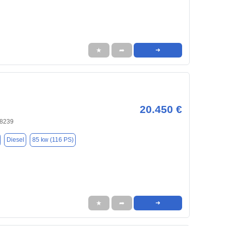
★
➦
➜
20.450 €
58239
Diesel
85 kw (116 PS)
★
➦
➜