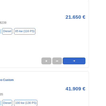
21.650 €
58239
Diesel
85 kw (116 PS)
★
➦
➜
eo Custom
41.909 €
35
Diesel
100 kw (136 PS)