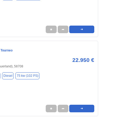
★
➦
➜
 Tourneo
22.950 €
uerland), 58708
Diesel
75 kw (102 PS)
★
➦
➜