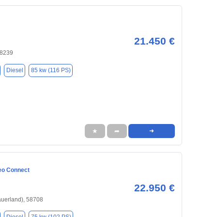
21.450 €
58239
Diesel
85 kw (116 PS)
★
➦
➜
eo Connect
22.950 €
uerland), 58708