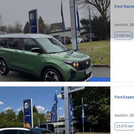
Ford Tourn
Iserlohn, 5
5.500 km
Ford Explo
Iserlohn, 5
13.670 km