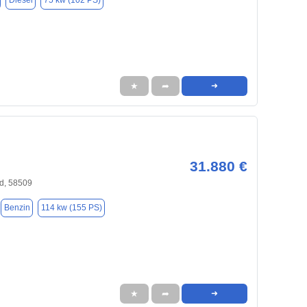
Diesel
75 kw (102 PS)
★
➦
➜
31.880 €
d, 58509
Benzin
114 kw (155 PS)
★
➦
➜