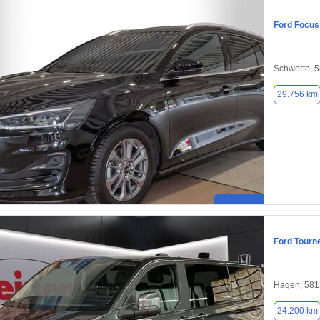
Ford Focus
Schwerte, 
29.756 km
Ford Tourn
Hagen, 581
24.200 km