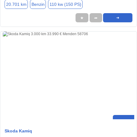
20.701 km
Benzin
110 kw (150 PS)
★
➦
➜
Skoda Kamiq