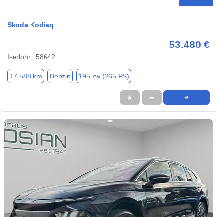
Skoda Kodiaq
53.480 €
Iserlohn, 58642
17.588 km
Benzin
195 kw (265 PS)
★
➦
➜