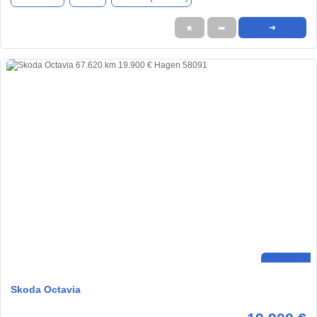
★
➦
➜
Skoda Octavia