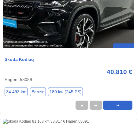
Skoda Kodiaq
40.810 €
Hagen, 58089
34.493 km
Benzin
180 kw (245 PS)
★
➦
➜