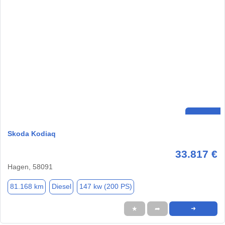
Skoda Kodiaq
33.817 €
Hagen, 58091
81.168 km
Diesel
147 kw (200 PS)
★
➦
➜