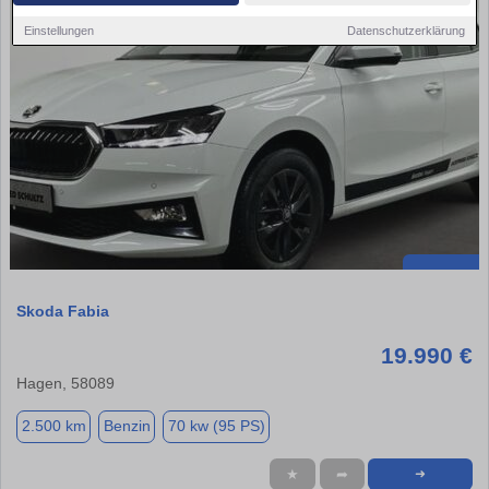
Einstellungen
Datenschutzerklärung
Skoda Fabia
19.990 €
Hagen, 58089
2.500 km
Benzin
70 kw (95 PS)
★
➦
➜