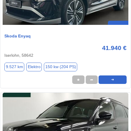
Skoda Enyaq
41.940 €
Iserlohn, 58642
9.527 km
Elektro
150 kw (204 PS)
★
➦
➜