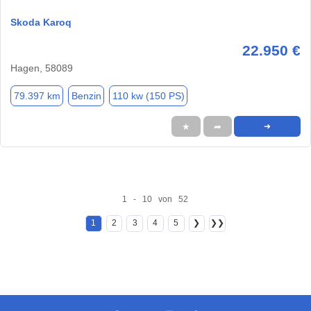
Skoda Karoq
22.950 €
Hagen, 58089
79.397 km
Benzin
110 kw (150 PS)
★
➦
➜
1 - 10 von 52
1
2
3
4
5
❯
❯❯