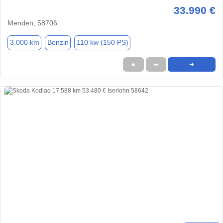
33.990 €
Menden, 58706
3.000 km
Benzin
110 kw (150 PS)
★
➦
➜