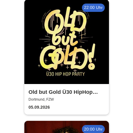
22:00 Uhr
Old but Gold Ü30 HipHop
Party
Dortmund, FZW
05.09.2026
20:00 Uhr