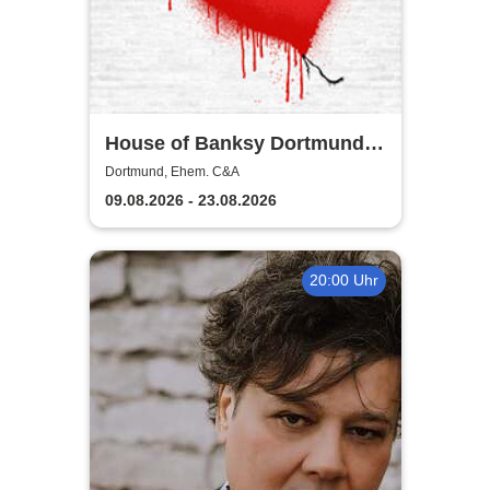
House of Banksy Dortmund |
Zeitfensterticket
Dortmund, Ehem. C&A
09.08.2026 - 23.08.2026
20:00 Uhr