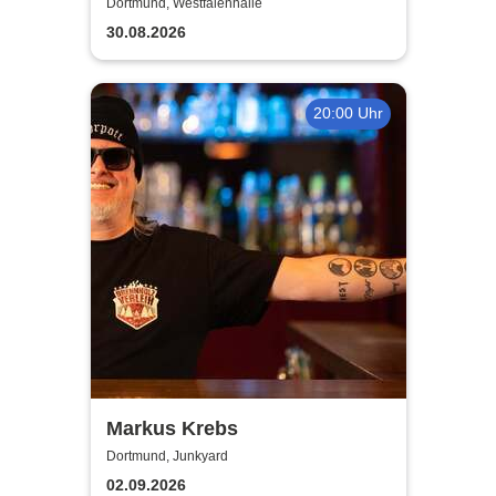
Ehe - eine feindliche
Dortmund, Westfalenhalle
Übernahme
30.08.2026
20:00 Uhr
Markus Krebs
Dortmund, Junkyard
02.09.2026