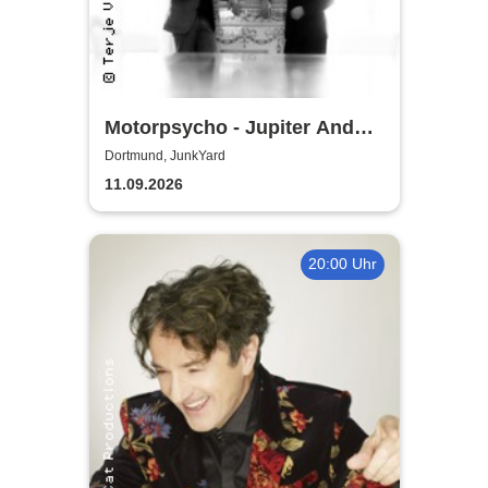
Motorpsycho - Jupiter And
Beyond The Infinite Tour 2026
Dortmund, JunkYard
11.09.2026
20:00 Uhr