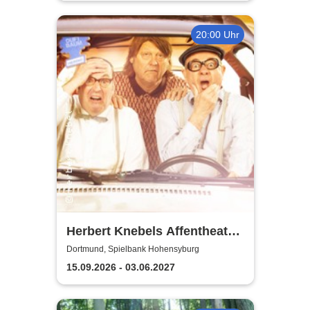
20:00 Uhr
Herbert Knebels Affentheater
- Voll Karacho!
Dortmund, Spielbank Hohensyburg
15.09.2026 - 03.06.2027