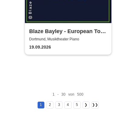
Blaze Bayley - European Tour
2026
Dortmund, Musiktheater Piano
19.09.2026
1 - 30 von 500
1
2
3
4
5
❯
❯❯