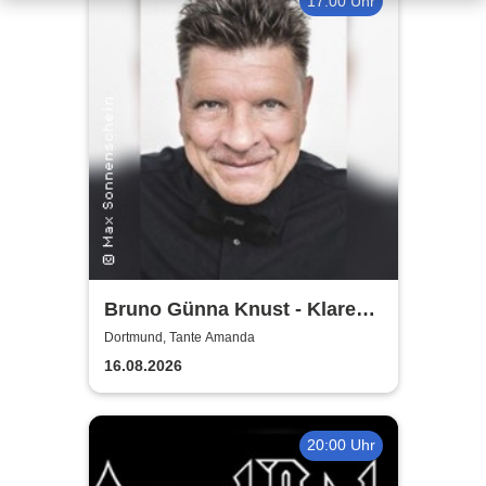
17:00 Uhr
Bruno Günna Knust - Klare
Kante im Biergarten 2026
Dortmund, Tante Amanda
16.08.2026
20:00 Uhr