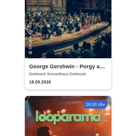
George Gershwin - Porgy and
Bess | Konzerthaus
Dortmund, Konzerthaus Dortmund
Dortmund
18.09.2026
18:00 Uhr