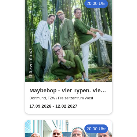
20:00 Uhr
Maybebop - Vier Typen. Vier
Mikrofone. Sonst nichts.
Dortmund, FZW / Freizeitzentrum West
17.09.2026 - 12.02.2027
20:00 Uhr