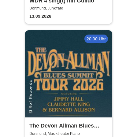
WDR 4 sing(t) mit Guildo
Dortmund, JunkYard
13.09.2026
20:00 Uhr
The Devon Allman Blues
Summit - European Tour 2026
Dortmund, Musiktheater Piano