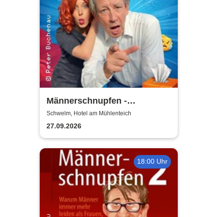
Männerschnupfen -
Buchenau Comedy Tour
Schwelm, Hotel am Mühlenteich
27.09.2026
18:00 Uhr