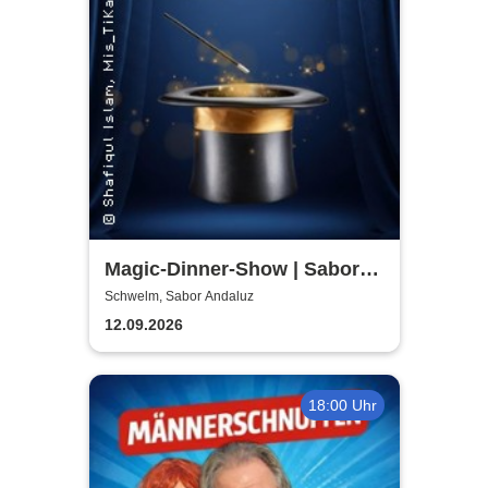
Magic-Dinner-Show | Sabor
Andaluz
Schwelm, Sabor Andaluz
12.09.2026
18:00 Uhr