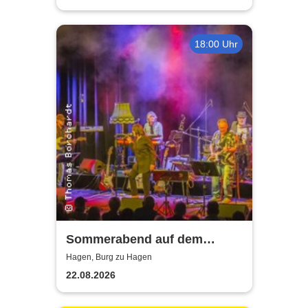
18:00 Uhr
Sommerabend auf dem
Burghof - mit der Band Hagen
Hagen, Burg zu Hagen
Allstars
22.08.2026