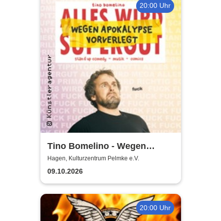
20:00 Uhr
Tino Bomelino - Wegen
Apokalypse vorverlegt
Hagen, Kulturzentrum Pelmke e.V.
09.10.2026
20:00 Uhr