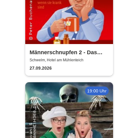
Männerschnupfen 2 - Das
Imperium schnupft zurück -
Schwelm, Hotel am Mühlenteich
Buchenau Comedy Dinner
27.09.2026
Tour
19:00 Uhr