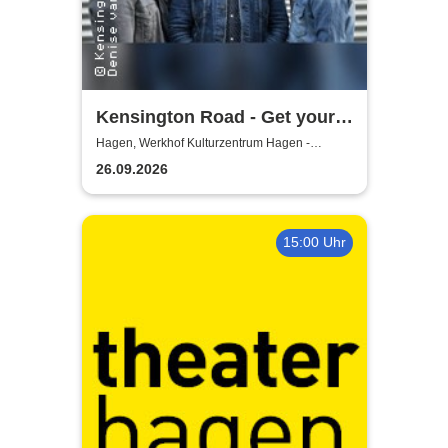
Kensington Road - Get your
kicks in 26
Hagen, Werkhof Kulturzentrum Hagen -
Hohenlimburg
26.09.2026
15:00 Uhr