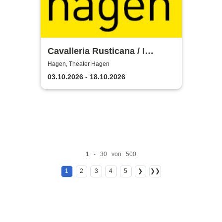
Cavalleria Rusticana / I
Pagliacci - Theater Hagen
Hagen, Theater Hagen
03.10.2026 - 18.10.2026
1 - 30 von 500
1
2
3
4
5
❯
❯❯