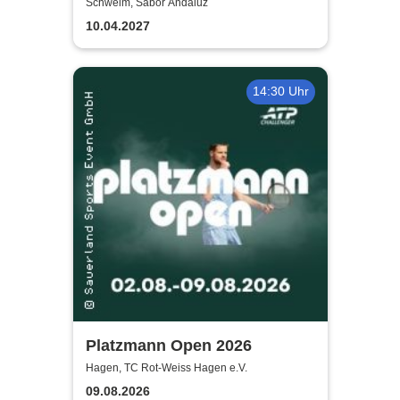
gewusst hätte
Schwelm, Sabor Andaluz
10.04.2027
14:30 Uhr
Platzmann Open 2026
Hagen, TC Rot-Weiss Hagen e.V.
09.08.2026