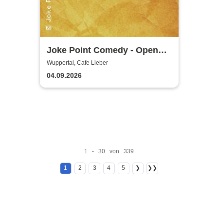
Joke Point Comedy - Open
Mic | Cafe Lieber
Wuppertal, Cafe Lieber
04.09.2026
1 - 30 von 339
1
2
3
4
5
❯
❯❯