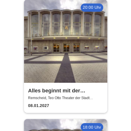
20:00 Uhr
Alles beginnt mit der
Sehnsucht - Teo Otto Theater
Remscheid, Teo Otto Theater der Stadt
Remscheid
08.01.2027
18:00 Uhr