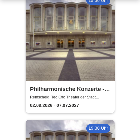
19:30 Uhr
Philharmonische Konzerte -
Teo Otto Theater der Stadt
Remscheid, Teo Otto Theater der Stadt
Remscheid
Remscheid
02.09.2026 - 07.07.2027
19:30 Uhr