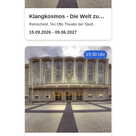
Klangkosmos - Die Welt zu
Gast in Remscheid
Remscheid, Teo Otto Theater der Stadt
Remscheid
15.09.2026 - 09.06.2027
19:30 Uhr