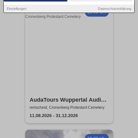
Einstellungen
Datenschutzerklärung
12:00 Uhr
AudaTours Wuppertal Audio-
Tour: Cronenberger
remscheid, Cronenberg Protestant Cemetery
Chroniken – Industrie, Glaube
11.08.2026 - 31.12.2026
und Erbe