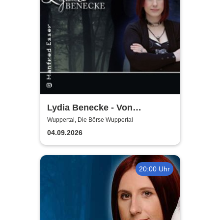
Lydia Benecke - Von
Hochstapelei, Betrug und
Wuppertal, Die Börse Wuppertal
Gaslighting
04.09.2026
20:00 Uhr