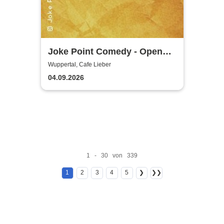
Joke Point Comedy - Open
Mic | Cafe Lieber
Wuppertal, Cafe Lieber
04.09.2026
1 - 30 von 339
1
2
3
4
5
❯
❯❯