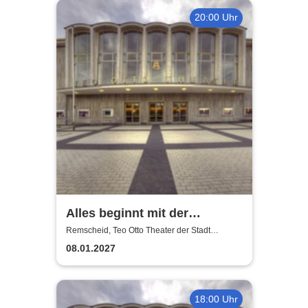
20:00 Uhr
Alles beginnt mit der
Sehnsucht - Teo Otto Theater
Remscheid, Teo Otto Theater der Stadt
Remscheid
08.01.2027
18:00 Uhr