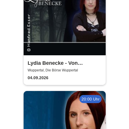
Lydia Benecke - Von
Hochstapelei, Betrug und
Wuppertal, Die Börse Wuppertal
Gaslighting
04.09.2026
20:00 Uhr