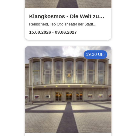
Klangkosmos - Die Welt zu
Gast in Remscheid
Remscheid, Teo Otto Theater der Stadt
Remscheid
15.09.2026 - 09.06.2027
19:30 Uhr