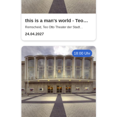
this is a man's world - Teo
Otto Theater
Remscheid, Teo Otto Theater der Stadt
Remscheid
24.04.2027
18:00 Uhr