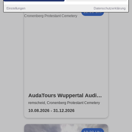
Einstellungen
Datenschutzerklärung
12:00 Uhr
AudaTours Wuppertal Audio-
Tour: Cronenberger
remscheid, Cronenberg Protestant Cemetery
Chroniken – Industrie, Glaube
10.08.2026 - 31.12.2026
und Erbe