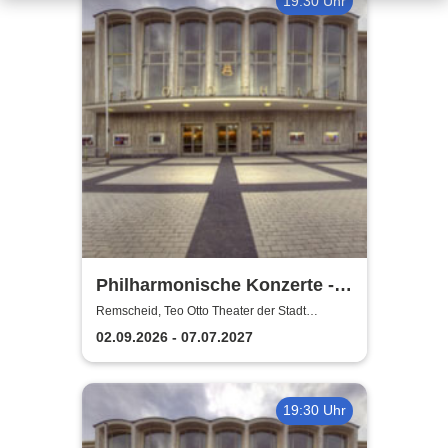
19:30 Uhr
Philharmonische Konzerte -
Teo Otto Theater der Stadt
Remscheid, Teo Otto Theater der Stadt
Remscheid
Remscheid
02.09.2026 - 07.07.2027
19:30 Uhr