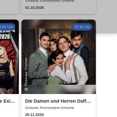
Schwerte, Rohrmeisterei Schwerte
01.10.2026
9:00 Uhr
19:30 Uhr
e Exit
Die Damen und Herren Daffke
|Wie werde ich reich und
Schwerte, Rohrmeisterei Schwerte
glücklich?
29.11.2026