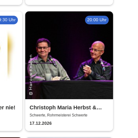
9:30 Uhr
20:00 Uhr
er nie!
Christoph Maria Herbst &
Moritz Netenjakob - Das
Schwerte, Rohrmeisterei Schwerte
ernsthafte Bemühen um
17.12.2026
Albernheit