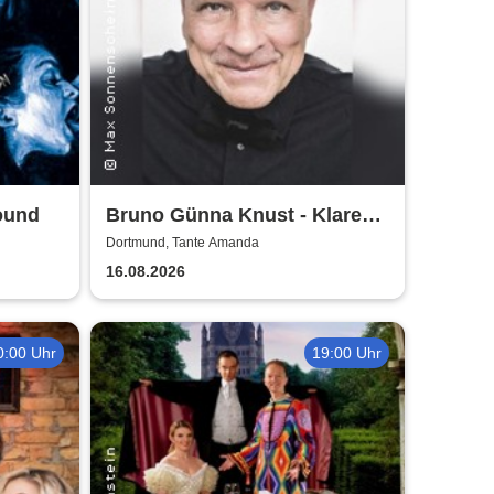
ound
Bruno Günna Knust - Klare
Kante im Biergarten 2026
Dortmund, Tante Amanda
16.08.2026
0:00 Uhr
19:00 Uhr