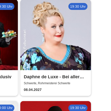
9:30 Uhr
19:30 Uhr
klusiv
Daphne de Luxe - Bei aller
Liebe
Schwerte, Rohrmeisterei Schwerte
08.04.2027
0:00 Uhr
19:30 Uhr