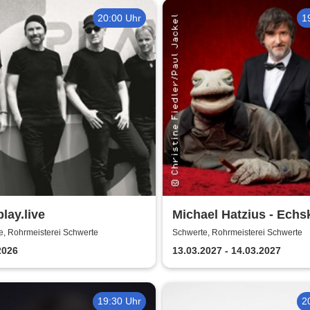
20:00 Uhr
1
lay.live
Michael Hatzius - Echs
e, Rohrmeisterei Schwerte
Schwerte, Rohrmeisterei Schwerte
2026
13.03.2027 - 14.03.2027
19:30 Uhr
2