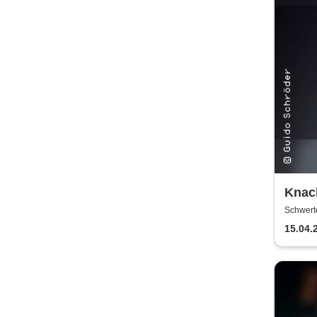
Knack
Humor
Schwert
15.04.