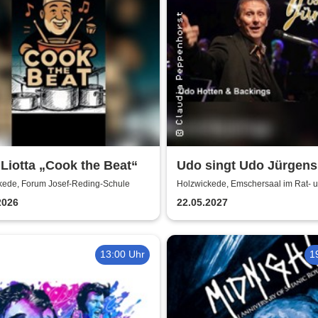
Liotta „Cook the Beat“
Udo singt Udo Jürgens
Welterfolge - Udo Hott
kede, Forum Josef-Reding-Schule
Holzwickede, Emschersaal im Rat- 
Bürgerhaus
Backings
2026
22.05.2027
13:00 Uhr
1