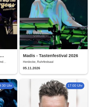
Madis - Tastenfestival 2026
en &
und
Herdecke, Ruhrfestsaal
05.11.2026
9:30 Uhr
17:00 Uhr