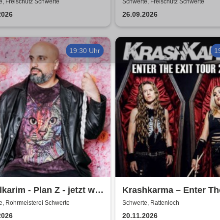
, Freischütz Schwerte
Schwerte, Freischütz Schwerte
2026
26.09.2026
19:30 Uhr
1
karim - Plan Z - jetzt will
Krashkarma – Enter Th
wissen!
Tour 2026
e, Rohrmeisterei Schwerte
Schwerte, Rattenloch
2026
20.11.2026