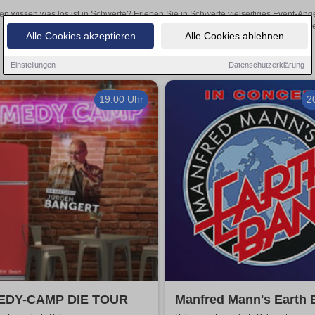
en wissen was los ist in Schwerte? Erleben Sie in Schwerte vielseitiges Event-An
oder aufregende Veranstaltungen in Schwerte – hier finde
Alle Cookies akzeptieren
Alle Cookies ablehnen
Einstellungen
Datenschutzerklärung
19:00 Uhr
2
DY-CAMP DIE TOUR
Manfred Mann's Earth