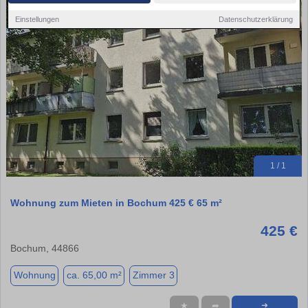
Einstellungen
Datenschutzerklärung
1 / 1
Wohnung zum Mieten in Bochum 425 € 65 m²
425 €
Bochum, 44866
Wohnung
ca. 65,00 m²
Zimmer 3
★
➦
➜