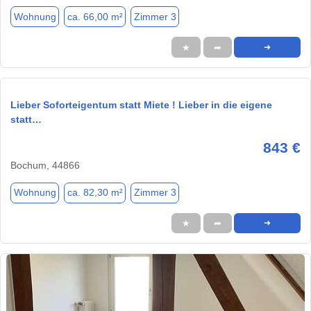
Wohnung
ca. 66,00 m²
Zimmer 3
★
➦
➜
Lieber Soforteigentum statt Miete ! Lieber in die eigene
statt…
843 €
Bochum, 44866
Wohnung
ca. 82,30 m²
Zimmer 3
★
➦
➜