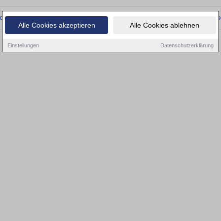
onnten wir derzeit keine passenden Objekte finden. Schauen Sie bald wieder vo
Alle Cookies akzeptieren
Alle Cookies ablehnen
Einstellungen
Datenschutzerklärung