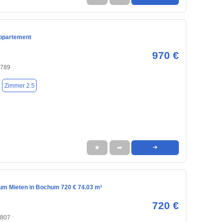
ppartement
970 €
4789
Zimmer 2.5
★
➦
➜
m Mieten in Bochum 720 € 74.03 m²
720 €
4807