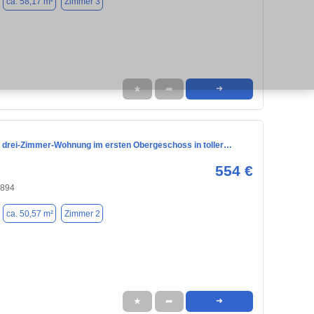
ca. 58,17 m²
Zimmer 3
★
➦
➜
 drei-Zimmer-Wohnung im ersten Obergeschoss in toller…
554 €
4894
ca. 50,57 m²
Zimmer 2
★
➦
➜