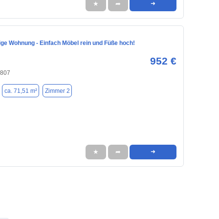
★
➦
➜
ige Wohnung - Einfach Möbel rein und Füße hoch!
952 €
4807
ca. 71,51 m²
Zimmer 2
★
➦
➜