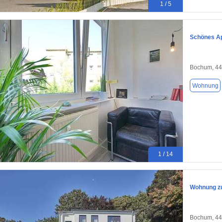
1 / 5
Schönes A
Bochum, 4
Wohnung
1 / 14
Wohnung zu
Bochum, 4