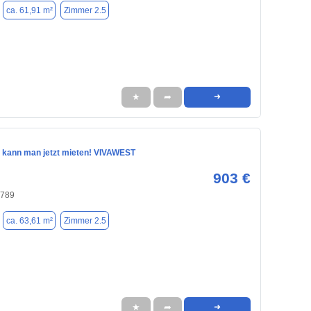
ca. 61,91 m²
Zimmer 2.5
★
➦
➜
 kann man jetzt mieten! VIVAWEST
903 €
4789
ca. 63,61 m²
Zimmer 2.5
★
➦
➜