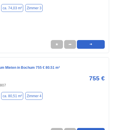
ca. 74,03 m²
Zimmer 3
★
➦
➜
m Mieten in Bochum 755 € 80.51 m²
755 €
4807
ca. 80,51 m²
Zimmer 4