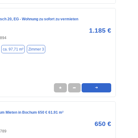
ch 20, EG - Wohnung zu sofort zu vermieten
1.185 €
4894
ca. 97,71 m²
Zimmer 3
★
➦
➜
m Mieten in Bochum 650 € 61.91 m²
650 €
4789