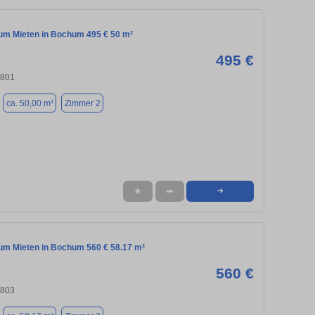
m Mieten in Bochum 495 € 50 m²
495 €
4801
ca. 50,00 m²
Zimmer 2
★
➦
➜
m Mieten in Bochum 560 € 58.17 m²
560 €
4803