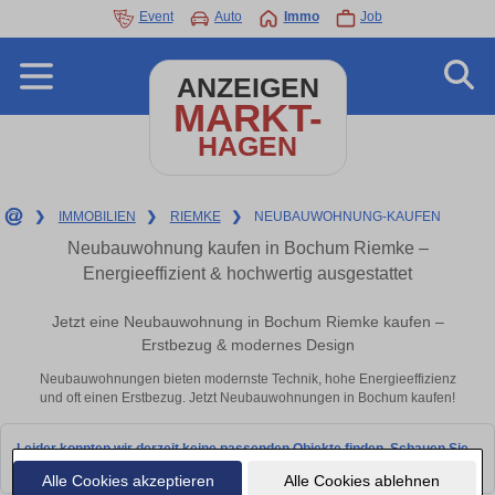
Event
Auto
Immo
Job
ANZEIGEN
MARKT-
HAGEN
❯
IMMOBILIEN
❯
RIEMKE
❯
NEUBAUWOHNUNG-KAUFEN
Neubauwohnung kaufen in Bochum Riemke –
Energieeffizient & hochwertig ausgestattet
Jetzt eine Neubauwohnung in Bochum Riemke kaufen –
Erstbezug & modernes Design
Neubauwohnungen bieten modernste Technik, hohe Energieeffizienz
und oft einen Erstbezug. Jetzt Neubauwohnungen in Bochum kaufen!
Leider konnten wir derzeit keine passenden Objekte finden. Schauen Sie
bald wieder vorbei!
Alle Cookies akzeptieren
Alle Cookies ablehnen