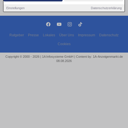
Einstellungen
Datenschutzerklärung
Ratgeber
Presse
Lokales
Über Uns
Impressum
Datenschutz
Cookies
Copyright © 2000 - 2026 | 1A Infosysteme GmbH | Content by: 1A-Anzeigenmarkt.de
08.08.2026