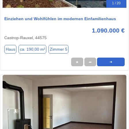
1 / 20
Einziehen und Wohlfühlen im modernen Einfamilienhaus
1.090.000 €
Castrop-Rauxel, 44575
Haus
ca. 190,00 m²
Zimmer 5
★
➦
➜