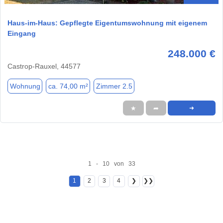
Haus-im-Haus: Gepflegte Eigentumswohnung mit eigenem
Eingang
248.000 €
Castrop-Rauxel, 44577
Wohnung
ca. 74,00 m²
Zimmer 2.5
★
➦
➜
1 - 10 von 33
1
2
3
4
❯
❯❯