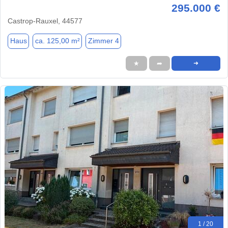
295.000 €
Castrop-Rauxel, 44577
Haus
ca. 125,00 m²
Zimmer 4
★
➦
➜
1 / 20