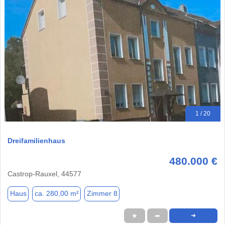
1 / 20
Dreifamilienhaus
480.000 €
Castrop-Rauxel, 44577
Haus
ca. 280,00 m²
Zimmer 8
★
➦
➜