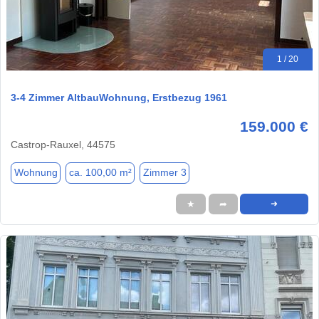
1 / 20
3-4 Zimmer AltbauWohnung, Erstbezug 1961
159.000 €
Castrop-Rauxel, 44575
Wohnung
ca. 100,00 m²
Zimmer 3
★
➦
➜