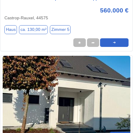
560.000 €
Castrop-Rauxel, 44575
Haus
ca. 130,00 m²
Zimmer 5
★
➦
➜