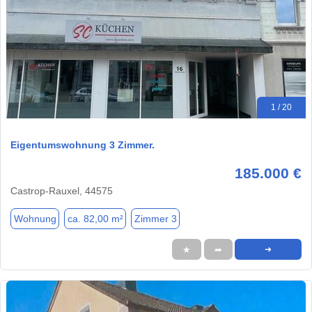
1 / 20
Eigentumswohnung 3 Zimmer.
185.000 €
Castrop-Rauxel, 44575
Wohnung
ca. 82,00 m²
Zimmer 3
★
➦
➜