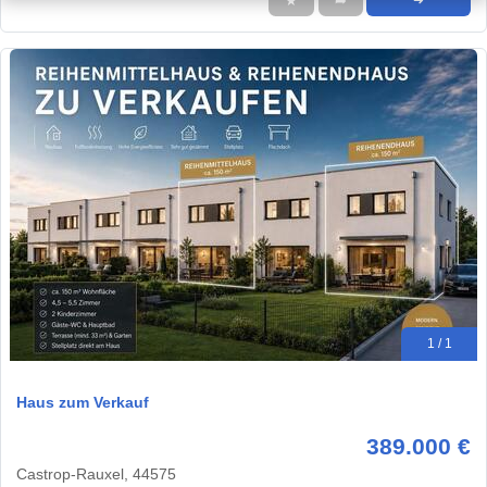
★
➦
➜
1 / 1
Haus zum Verkauf
389.000 €
Castrop-Rauxel, 44575