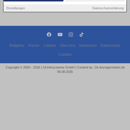
bald wieder vorbei!
Einstellungen
Datenschutzerklärung
Ratgeber
Presse
Lokales
Über Uns
Impressum
Datenschutz
Cookies
Copyright © 2000 - 2026 | 1A Infosysteme GmbH | Content by: 1A-Anzeigenmarkt.de
06.08.2026