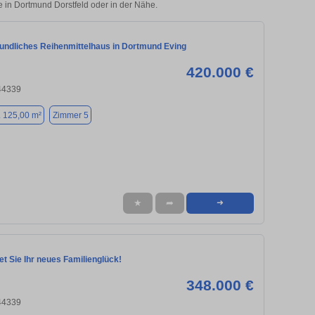
e in Dortmund Dorstfeld oder in der Nähe.
eundliches Reihenmittelhaus in Dortmund Eving
420.000 €
44339
. 125,00 m²
Zimmer 5
★
➦
➜
et Sie Ihr neues Familienglück!
348.000 €
44339