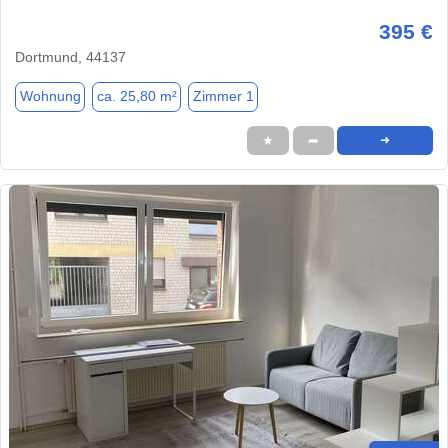
395 €
Dortmund, 44137
Wohnung
ca. 25,80 m²
Zimmer 1
★
➦
➜