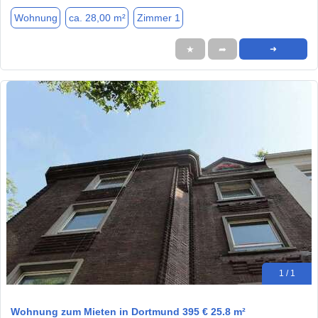
Wohnung
ca. 28,00 m²
Zimmer 1
★
➦
➜
1 / 1
Wohnung zum Mieten in Dortmund 395 € 25.8 m²