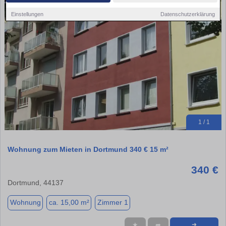
Einstellungen
Datenschutzerklärung
1 / 1
Wohnung zum Mieten in Dortmund 340 € 15 m²
340 €
Dortmund, 44137
Wohnung
ca. 15,00 m²
Zimmer 1
★
➦
➜