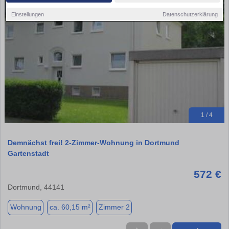
Einstellungen
Datenschutzerklärung
1 / 4
Demnächst frei! 2-Zimmer-Wohnung in Dortmund
Gartenstadt
572 €
Dortmund, 44141
Wohnung
ca. 60,15 m²
Zimmer 2