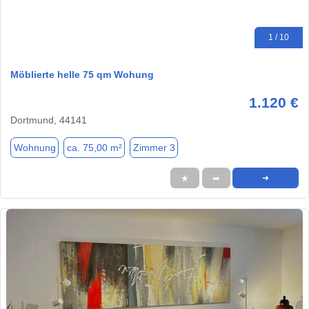
1 / 10
Möblierte helle 75 qm Wohung
1.120 €
Dortmund, 44141
Wohnung
ca. 75,00 m²
Zimmer 3
★
➦
➜