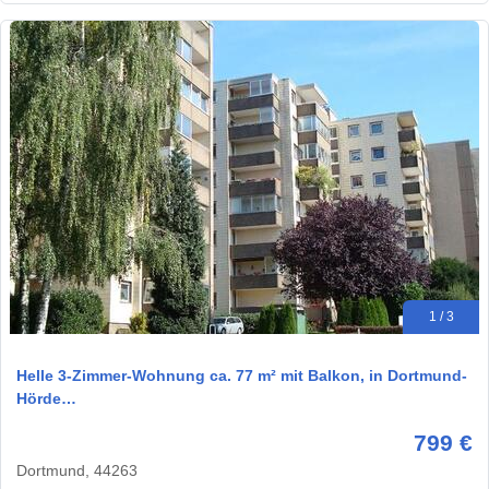
1 / 3
Helle 3-Zimmer-Wohnung ca. 77 m² mit Balkon, in Dortmund-
Hörde…
799 €
Dortmund, 44263