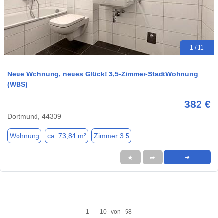
1 / 11
Neue Wohnung, neues Glück! 3,5-Zimmer-StadtWohnung
(WBS)
382 €
Dortmund, 44309
Wohnung
ca. 73,84 m²
Zimmer 3.5
★
➦
➜
1 - 10 von 58