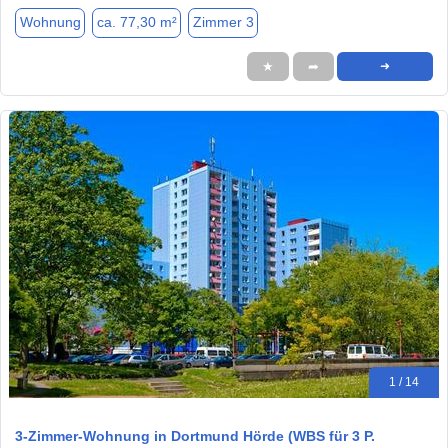
Wohnung
ca. 77,30 m²
Zimmer 3
★
➦
➜
1 / 14
3-Zimmer-Wohnung in Dortmund Hörde (WBS für 3 P.