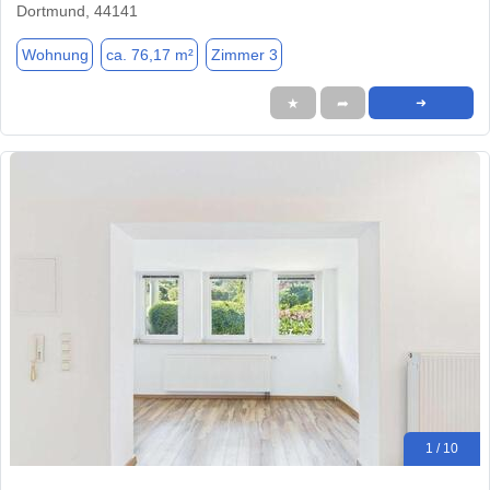
Dortmund, 44141
Wohnung
ca. 76,17 m²
Zimmer 3
★
➦
➜
1 / 10