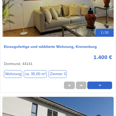
1 / 20
Einzugsfertige und möblierte Wohnung, Kronenburg
1.400 €
Dortmund, 44141
Wohnung
ca. 95,00 m²
Zimmer 3
★
➦
➜