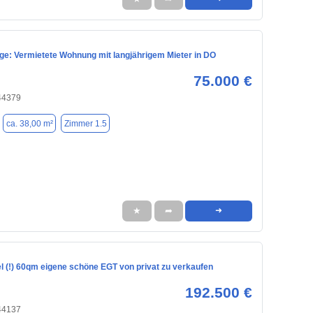
age: Vermietete Wohnung mit langjährigem Mieter in DO
75.000 €
44379
ca. 38,00 m²
Zimmer 1.5
★
➦
➜
l (!) 60qm eigene schöne EGT von privat zu verkaufen
192.500 €
44137