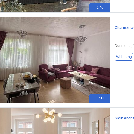
1 / 6
Charmante 
Dortmund, 
Wohnung
1 / 11
Klein aber 