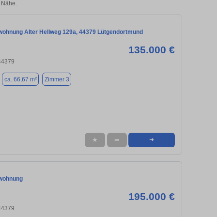
 Nähe.
ohnung Alter Hellweg 129a, 44379 Lütgendortmund
135.000 €
44379
ca. 66,67 m²
Zimmer 3
★
➦
➜
wohnung
195.000 €
44379