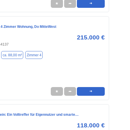
★
➦
➜
4 Zimmer Wohnung, Do MitteWest
215.000 €
44137
ca. 88,00 m²
Zimmer 4
★
➦
➜
fein: Ein Volltreffer für Eigennutzer und smarte…
118.000 €