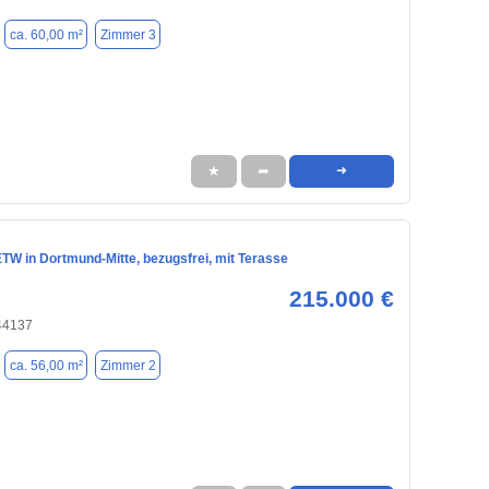
ca. 60,00 m²
Zimmer 3
★
➦
➜
TW in Dortmund-Mitte, bezugsfrei, mit Terasse
215.000 €
44137
ca. 56,00 m²
Zimmer 2