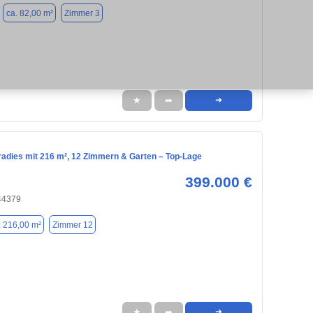
ca. 82,00 m²
Zimmer 3
★
➦
➜
radies mit 216 m², 12 Zimmern & Garten – Top-Lage
399.000 €
44379
. 216,00 m²
Zimmer 12
★
➦
➜