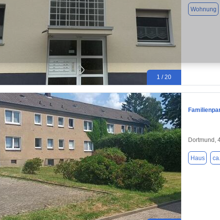
Wohnung
1 / 20
Familienpa
Dortmund, 
Haus
ca