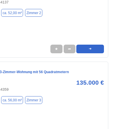
44137
ca. 52,00 m²
Zimmer 2
★
➦
➜
3-Zimmer-Wohnung mit 56 Quadratmetern
135.000 €
44359
ca. 56,00 m²
Zimmer 3