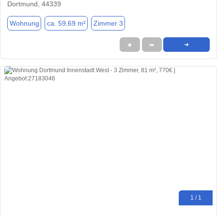
Dortmund, 44339
Wohnung
ca. 59,69 m²
Zimmer 3
★
➦
➜
1 / 1