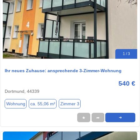
1 / 3
Ihr neues Zuhause: ansprechende 3-Zimmer-Wohnung
540 €
Dortmund, 44339
Wohnung
ca. 55,06 m²
Zimmer 3
★
➦
➜