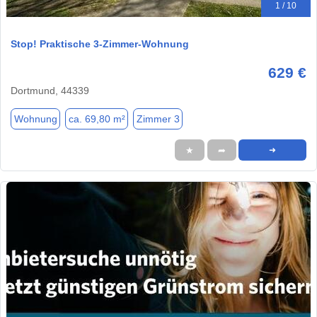
1 / 10
Stop! Praktische 3-Zimmer-Wohnung
629 €
Dortmund, 44339
Wohnung
ca. 69,80 m²
Zimmer 3
★
➦
➜