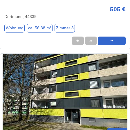
505 €
Dortmund, 44339
Wohnung
ca. 56,38 m²
Zimmer 3
★
➦
➜