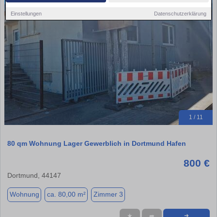
Einstellungen
Datenschutzerklärung
1 / 11
80 qm Wohnung Lager Gewerblich in Dortmund Hafen
800 €
Dortmund, 44147
Wohnung
ca. 80,00 m²
Zimmer 3
★
➦
➜