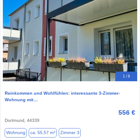
1 / 8
Reinkommen und Wohlfühlen: interessante 3-Zimmer-
Wohnung mit…
556 €
Dortmund, 44339
Wohnung
ca. 55,57 m²
Zimmer 3