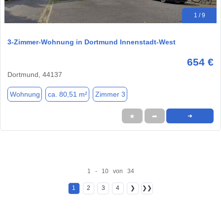
1 / 9
3-Zimmer-Wohnung in Dortmund Innenstadt-West
654 €
Dortmund, 44137
Wohnung
ca. 80,51 m²
Zimmer 3
★
➦
➜
1 - 10 von 34
1
2
3
4
❯
❯❯