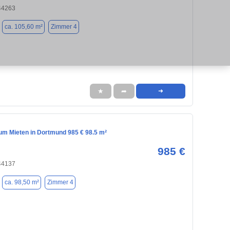
44263
ca. 105,60 m²
Zimmer 4
★
➦
➜
m Mieten in Dortmund 985 € 98.5 m²
985 €
44137
ca. 98,50 m²
Zimmer 4