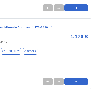
★
➦
➜
m Mieten in Dortmund 1.170 € 130 m²
1.170 €
44137
ca. 130,00 m²
Zimmer 4
★
➦
➜