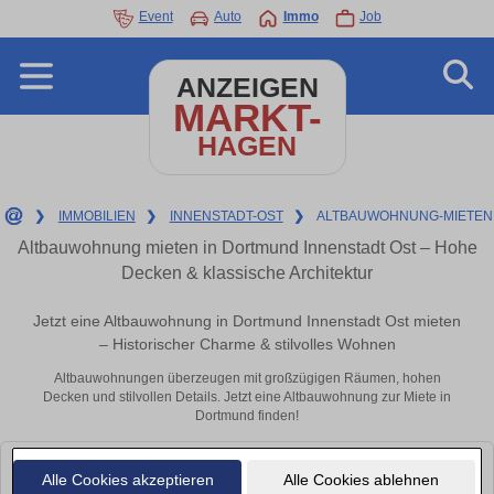
Event
Auto
Immo
Job
ANZEIGEN
MARKT-
HAGEN
❯
IMMOBILIEN
❯
INNENSTADT-OST
❯
ALTBAUWOHNUNG-MIETEN
Altbauwohnung mieten in Dortmund Innenstadt Ost – Hohe
Decken & klassische Architektur
Jetzt eine Altbauwohnung in Dortmund Innenstadt Ost mieten
– Historischer Charme & stilvolles Wohnen
Altbauwohnungen überzeugen mit großzügigen Räumen, hohen
Decken und stilvollen Details. Jetzt eine Altbauwohnung zur Miete in
Dortmund finden!
Leider konnten wir derzeit keine passenden Objekte finden. Schauen Sie
Alle Cookies akzeptieren
Alle Cookies ablehnen
bald wieder vorbei!