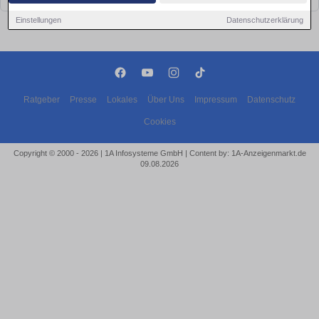
Einstellungen
Datenschutzerklärung
Ratgeber
Presse
Lokales
Über Uns
Impressum
Datenschutz
Cookies
Copyright © 2000 - 2026 | 1A Infosysteme GmbH | Content by: 1A-Anzeigenmarkt.de
09.08.2026