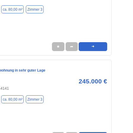
ca. 80,00 m²
Zimmer 3
★
➦
➜
ohnung in sehr guter Lage
245.000 €
44141
ca. 80,00 m²
Zimmer 3