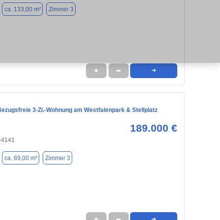
ca. 133,00 m²
Zimmer 3
★
➦
➜
Bezugsfreie 3-Zi.-Wohnung am Westfalenpark & Stellplatz
189.000 €
44141
ca. 69,00 m²
Zimmer 3
★
➦
➜