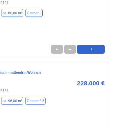
44141
ca. 80,00 m²
Zimmer 3
★
➦
➜
gium - mittendrin Wohnen
228.000 €
44141
ca. 96,00 m²
Zimmer 2.5