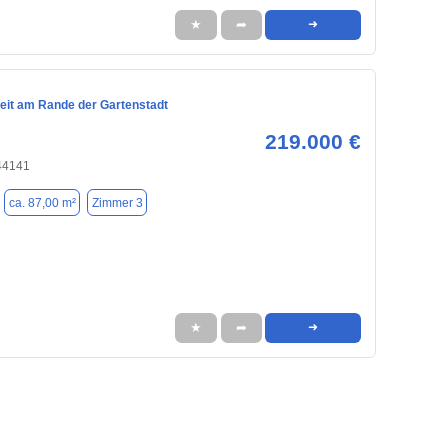
★
➦
➜
eit am Rande der Gartenstadt
219.000 €
44141
ca. 87,00 m²
Zimmer 3
★
➦
➜