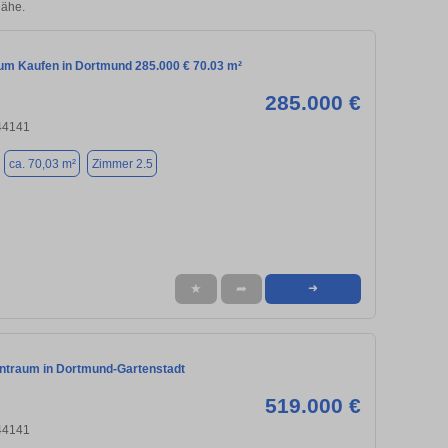
Nähe.
m Kaufen in Dortmund 285.000 € 70.03 m²
285.000 €
44141
ca. 70,03 m²
Zimmer 2.5
★
➦
➜
traum in Dortmund-Gartenstadt
519.000 €
44141