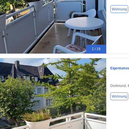
Wohnung
1 / 19
Eigentumsw
Dortmund, 
Wohnung