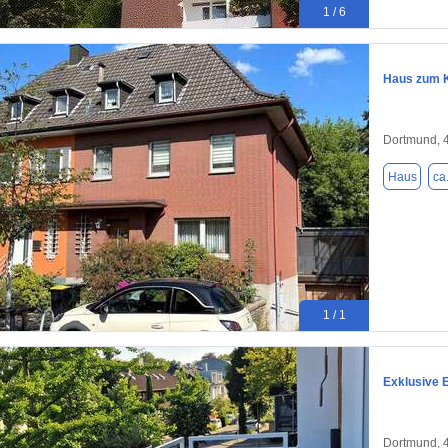
1 / 6
Haus zum K
Dortmund, 
Haus
ca
1 / 1
Exklusive 
Dortmund, 