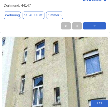
Dortmund, 44147
Wohnung
ca. 40,00 m²
Zimmer 2
★
➦
➜
1 / 9