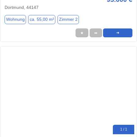
Dortmund, 44147
Wohnung
ca. 55,00 m²
Zimmer 2
★
➦
➜
1 / 1