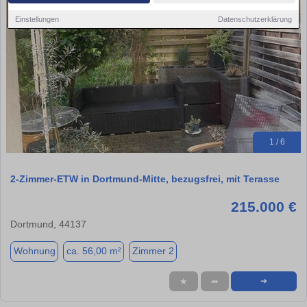
Einstellungen
Datenschutzerklärung
1 / 6
2-Zimmer-ETW in Dortmund-Mitte, bezugsfrei, mit Terasse
215.000 €
Dortmund, 44137
Wohnung
ca. 56,00 m²
Zimmer 2
★
➦
➜