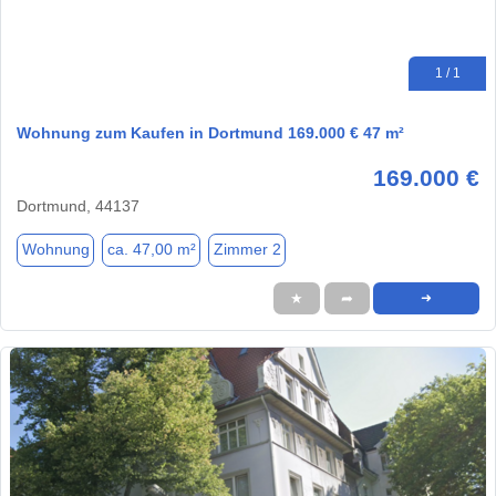
1 / 1
Wohnung zum Kaufen in Dortmund 169.000 € 47 m²
169.000 €
Dortmund, 44137
Wohnung
ca. 47,00 m²
Zimmer 2
★
➦
➜