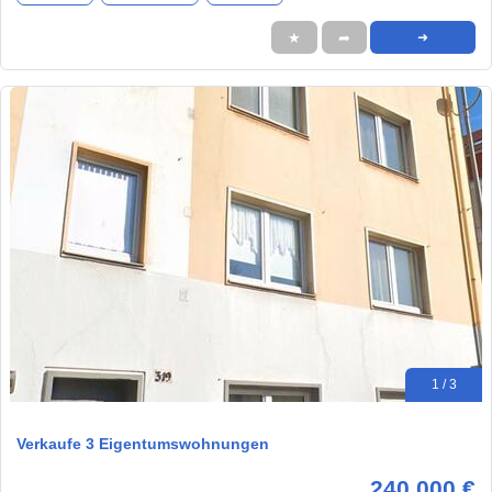
★
➦
➜
1 / 3
Verkaufe 3 Eigentumswohnungen
240.000 €