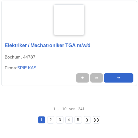
Elektriker / Mechatroniker TGA m/w/d
Bochum, 44787
Firma:
SPIE KAS
★
➦
➜
1 - 10 von 341
1
2
3
4
5
❯
❯❯