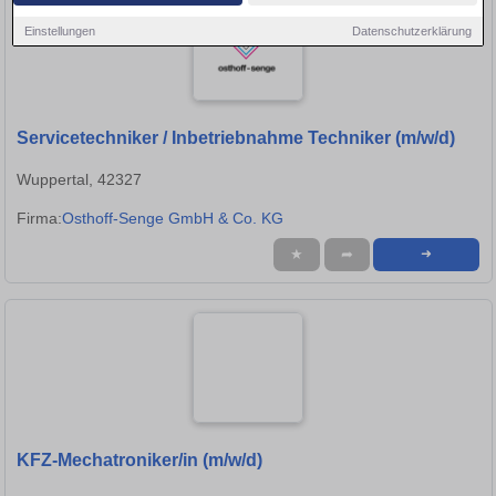
Einstellungen
Datenschutzerklärung
Servicetechniker / Inbetriebnahme Techniker (m/w/d)
Wuppertal, 42327
Firma:
Osthoff-Senge GmbH & Co. KG
★
➦
➜
KFZ-Mechatroniker/in (m/w/d)