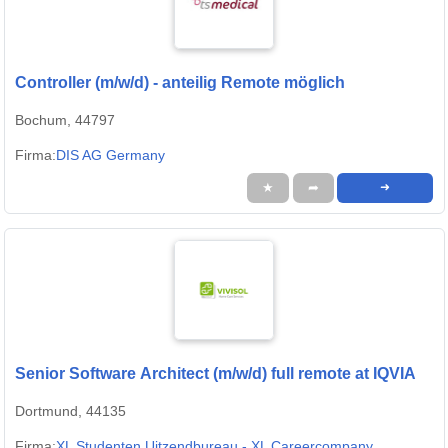
Controller (m/w/d) - anteilig Remote möglich
Bochum, 44797
Firma:
DIS AG Germany
★
➦
➜
Senior Software Architect (m/w/d) full remote at IQVIA
Dortmund, 44135
Firma:
XL Studenten Uitzendbureau - XL Careercompany