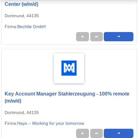
Center (w/m/d)
Dortmund, 44135
Firma:
Bechtle GmbH
★
➦
➜
Key Account Manager Stahlerzeugung - 100% remote
(m/w/d)
Dortmund, 44135
Firma:
Hays – Working for your tomorrow
★
➦
➜