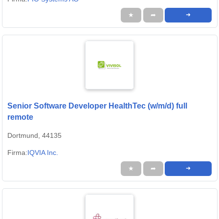
★
➦
➜
Senior Software Developer HealthTec (w/m/d) full
remote
Dortmund, 44135
Firma:
IQVIA Inc.
★
➦
➜