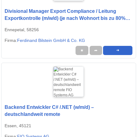
Divisional Manager Export Compliance / Leitung
Exportkontrolle (m/w/d) (je nach Wohnort bis zu 80%
remote möglich)
Ennepetal, 58256
Firma:
Ferdinand Bilstein GmbH & Co. KG
★
➦
➜
Backend Entwickler C# /.NET (w/m/d) –
deutschlandweit remote
Essen, 45121
Firma:
FIO Systems AG