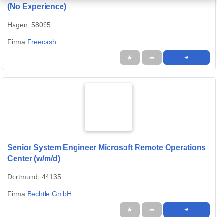
(No Experience)
Hagen, 58095
Firma:
Freecash
★
➦
➜
Senior System Engineer Microsoft Remote Operations
Center (w/m/d)
Dortmund, 44135
Firma:
Bechtle GmbH
★
➦
➜