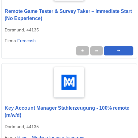
Remote Game Tester & Survey Taker – Immediate Start
(No Experience)
Dortmund, 44135
Firma:
Freecash
★
➦
➜
Key Account Manager Stahlerzeugung - 100% remote
(m/w/d)
Dortmund, 44135
Firma:
Hays – Working for your tomorrow