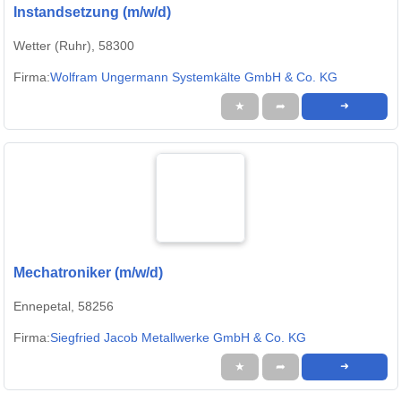
Instandsetzung (m/w/d)
Wetter (Ruhr), 58300
Firma:
Wolfram Ungermann Systemkälte GmbH & Co. KG
★
➦
➜
Mechatroniker (m/w/d)
Ennepetal, 58256
Firma:
Siegfried Jacob Metallwerke GmbH & Co. KG
★
➦
➜