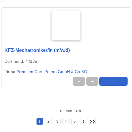
KFZ-Mechatroniker/in (m/w/d)
Dortmund, 44135
Firma:
Premium Cars Peters GmbH & Co.KG
★
➦
➜
1 - 10 von 378
1
2
3
4
5
❯
❯❯