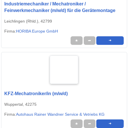
Industriemechaniker / Mechatroniker /
Feinwerkmechaniker (m/w/d) für die Gerätemontage
Leichlingen (Rhld.), 42799
Firma:
HORIBA Europe GmbH
★
➦
➜
KFZ-Mechatroniker/in (m/w/d)
Wuppertal, 42275
Firma:
Autohaus Rainer Wandner Service & Vetriebs KG
★
➦
➜