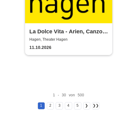
La Dolce Vita - Arien, Canzoni
und Italo-Pop
Hagen, Theater Hagen
11.10.2026
1 - 30 von 500
1
2
3
4
5
❯
❯❯