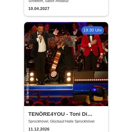
gewusst hätte
Schwelm, Sabor Andaluz
10.04.2027
19:30 Uhr
TENÖRE4YOU - Toni Di
Napoli & Pietro Pato
Sprockhövel, Glückauf Halle Sprockhövel
11.12.2026