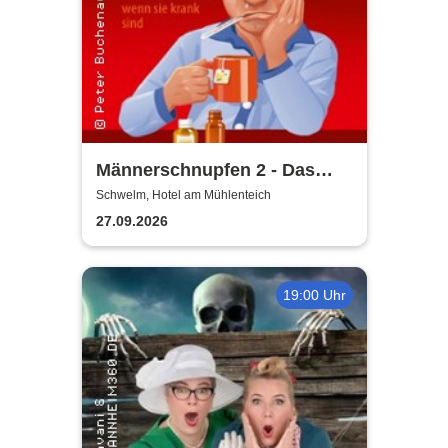
Männerschnupfen 2 - Das
Imperium schnupft zurück -
Schwelm, Hotel am Mühlenteich
Buchenau Comedy Dinner
27.09.2026
Tour
19:00 Uhr