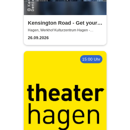
Kensington Road - Get your
kicks in 26
Hagen, Werkhof Kulturzentrum Hagen -
Hohenlimburg
26.09.2026
15:00 Uhr