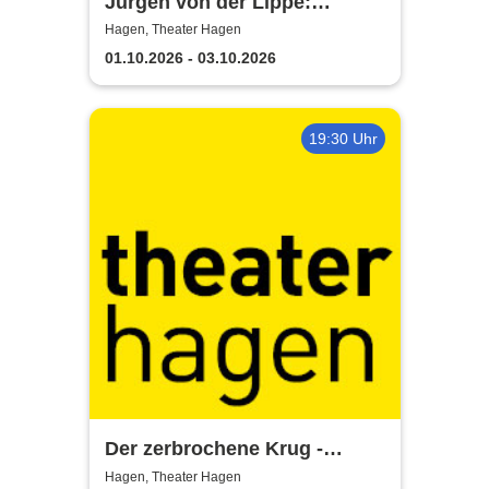
Jürgen von der Lippe:
Sextextsextett - Comedy-
Hagen, Theater Hagen
Lesung
01.10.2026 - 03.10.2026
19:30 Uhr
Der zerbrochene Krug -
Theater Hagen
Hagen, Theater Hagen