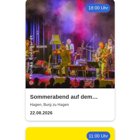
18:00 Uhr
Sommerabend auf dem
Burghof - mit der Band Hagen
Hagen, Burg zu Hagen
Allstars
22.08.2026
11:00 Uhr