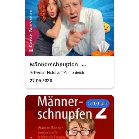
Männerschnupfen -
Buchenau Comedy Tour
Schwelm, Hotel am Mühlenteich
27.09.2026
18:00 Uhr