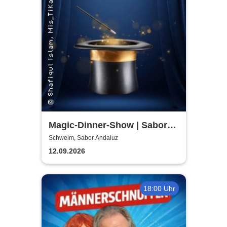
Magic-Dinner-Show | Sabor
Andaluz
Schwelm, Sabor Andaluz
12.09.2026
18:00 Uhr