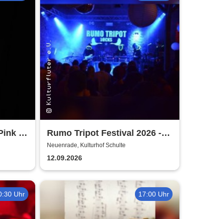
Pink -
Rumo Tripot Festival 2026 -
Dein Festival im Sauerland
Neuenrade, Kulturhof Schulte
12.09.2026
0:30 Uhr
17:00 Uhr