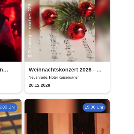
in
Weihnachtskonzert 2026 - mit
om
MV Affeln, MGV Liederkranz,
Neuenrade, Hotel Kaisergarten
e
Vokalart Menden
20.12.2026
5:00 Uhr
19:00 Uhr