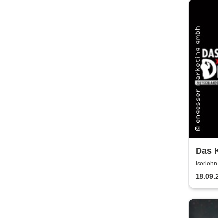
Das K
Testa
Iserlohn
Iserlohn
18.09.