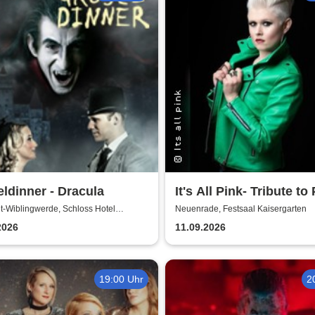
ldinner - Dracula
It's All Pink- Tribute to 
Headliner Tour 2026
t-Wiblingwerde, Schloss Hotel
Neuenrade, Festsaal Kaisergarten
ter
2026
11.09.2026
19:00 Uhr
2