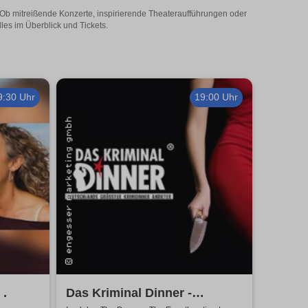
! Ob mitreißende Konzerte, inspirierende Theateraufführungen oder
les im Überblick und Tickets.
9:30 Uhr
19:00 Uhr
 .
Das Kriminal Dinner -