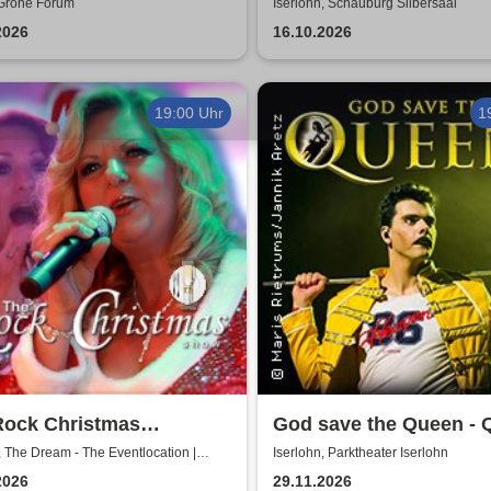
de - Jetzt oder now!
Grohe Forum
Iserlohn, Schauburg Silbersaal
2026
16.10.2026
19:00 Uhr
1
Rock Christmas
God save the Queen - 
rshow - Unforgettable
Revival Band
, The Dream - The Eventlocation |
Iserlohn, Parktheater Iserlohn
ws
2026
29.11.2026