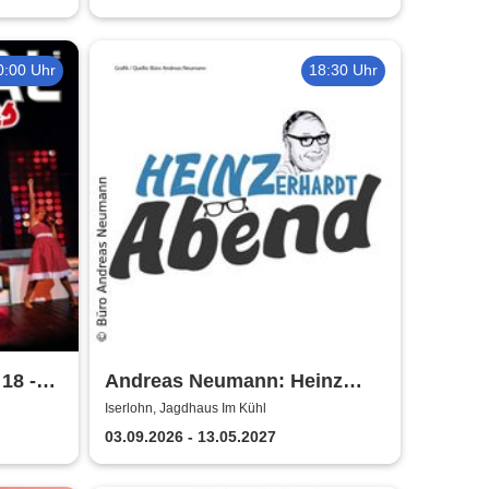
0:00 Uhr
18:30 Uhr
18 -
Andreas Neumann: Heinz
 und
Erhardt Dinner Show
Iserlohn, Jagdhaus Im Kühl
03.09.2026 - 13.05.2027