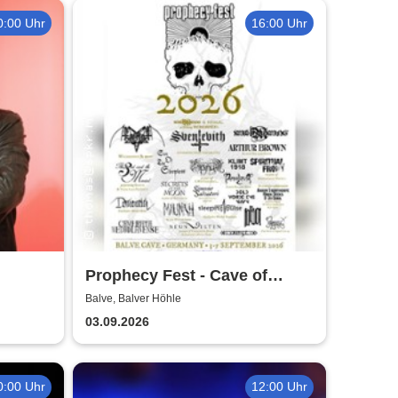
0:00 Uhr
16:00 Uhr
Prophecy Fest - Cave of
Balve
Balve, Balver Höhle
03.09.2026
0:00 Uhr
12:00 Uhr