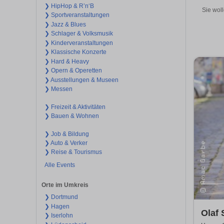
❯ HipHop & R’n‘B
Sie wol
❯ Sportveranstaltungen
❯ Jazz & Blues
❯ Schlager & Volksmusik
❯ Kinderveranstaltungen
❯ Klassische Konzerte
❯ Hard & Heavy
❯ Opern & Operetten
❯ Ausstellungen & Museen
❯ Messen
❯ Freizeit & Aktivitäten
❯ Bauen & Wohnen
❯ Job & Bildung
❯ Auto & Verker
❯ Reise & Tourismus
Alle Events
Orte im Umkreis
❯ Dortmund
❯ Hagen
Olaf 
❯ Iserlohn