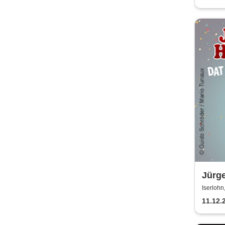
Jürg
Jahre
Iserlohn
11.12.