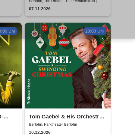
Hauptkommissar Schröder
Iserlohn, The Dream - The Eventlocation |
Iserlohn
ermittelt
07.11.2026
9:00 Uhr
20:00 Uhr
Q-
Tom Gaebel & His Orchestra -
A Swinging Christmas 2026
Iserlohn, Parktheater Iserlohn
10.12.2026