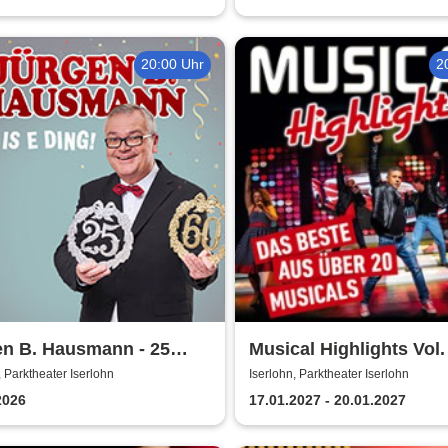
20:00 Uhr
2
en B. Hausmann - 25
Musical Highlights Vol. 
 - Dat is e Ding!
Das Beste aus Musical
, Parktheater Iserlohn
Iserlohn, Parktheater Iserlohn
Film
2026
17.01.2027 - 20.01.2027