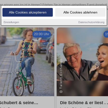
len wissen was los ist in Hemer? Erleben Sie in Hemer vielseitiges Event-Angebot
aufregende Veranstaltungen in Hemer – hier finden al
Alle Cookies akzeptieren
Alle Cookies ablehnen
Einstellungen
Datenschutzerklärung
20:00 Uhr
1
Schubert & seine
Die Schöne & er liest . .