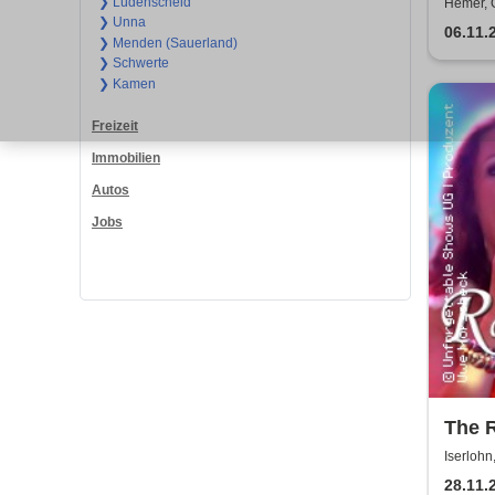
Freun
❯ Lüdenscheid
Hemer, 
❯ Unna
06.11.
❯ Menden (Sauerland)
❯ Schwerte
❯ Kamen
Freizeit
Immobilien
Autos
Jobs
The 
Dinne
Iserlohn
Iserlohn
Sho
28.11.