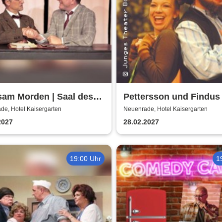
sam Morden | Saal des
Pettersson und Findus 
s Kaisergarten
des Hotels Kaisergarte
de, Hotel Kaisergarten
Neuenrade, Hotel Kaisergarten
Neuenrade
2027
28.02.2027
19:00 Uhr
1