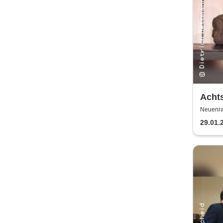
Acht
Hotel
Neuenra
29.01.