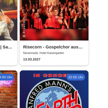
| Saal
Risecorn - Gospelchor aus
n
Lüdenscheid
Neuenrade, Hotel Kaisergarten
13.03.2027
9:00 Uhr
20:00 Uhr