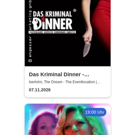
Das Kriminal Dinner -
Hauptkommissar Schröder
Iserlohn, The Dream - The Eventlocation |
Iserlohn
ermittelt
07.11.2026
19:00 Uhr