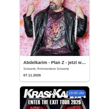
Abdelkarim - Plan Z - jetzt will
er´s wissen!
Schwerte, Rohrmeisterei Schwerte
07.11.2026
19:00 Uhr