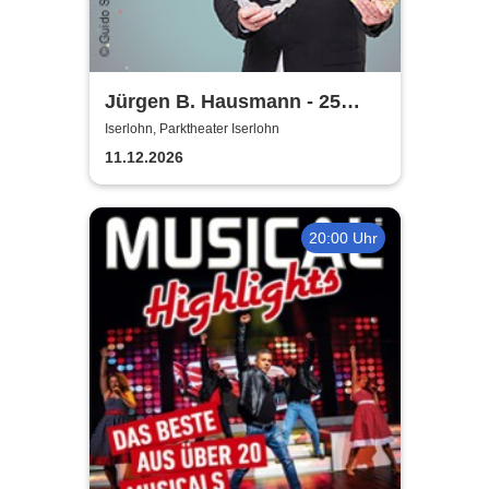
Jürgen B. Hausmann - 25
Jahre - Dat is e Ding!
Iserlohn, Parktheater Iserlohn
11.12.2026
20:00 Uhr