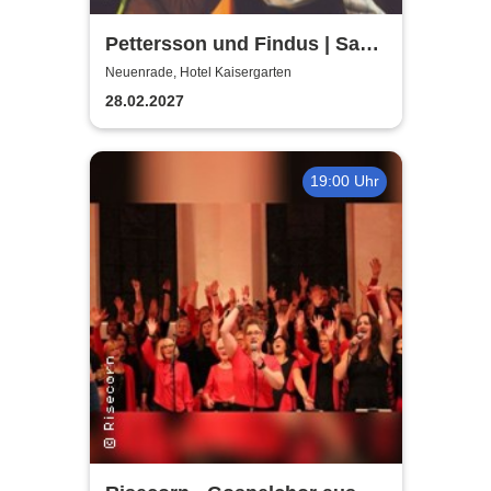
Pettersson und Findus | Saal
des Hotels Kaisergarten
Neuenrade, Hotel Kaisergarten
Neuenrade
28.02.2027
19:00 Uhr