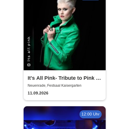
It's All Pink- Tribute to Pink -
Headliner Tour 2026
Neuenrade, Festsaal Kaisergarten
11.09.2026
12:00 Uhr