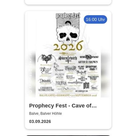
16:00 Uhr
Prophecy Fest - Cave of
Balve
Balve, Balver Höhle
03.09.2026