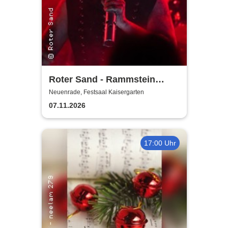
Roter Sand - Rammstein
Tribute - präsentiert vom
Neuenrade, Festsaal Kaisergarten
Kaisergarten Neuenrade
07.11.2026
17:00 Uhr