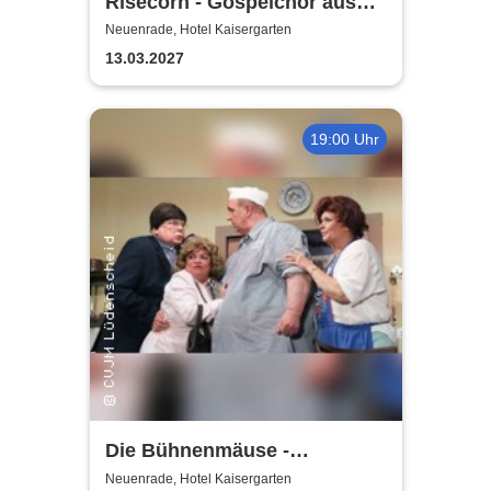
Risecorn - Gospelchor aus
Lüdenscheid
Neuenrade, Hotel Kaisergarten
13.03.2027
19:00 Uhr
Die Bühnenmäuse -
Laientheater CVJM
Neuenrade, Hotel Kaisergarten