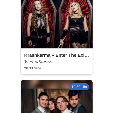
Krashkarma – Enter The Exit
Tour 2026
Schwerte, Rattenloch
20.11.2026
19:30 Uhr