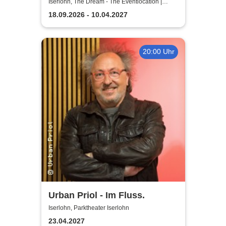
Testament à la Carte
Iserlohn, The Dream - The Eventlocation |
Iserlohn
18.09.2026 - 10.04.2027
20:00 Uhr
Urban Priol - Im Fluss.
Iserlohn, Parktheater Iserlohn
23.04.2027