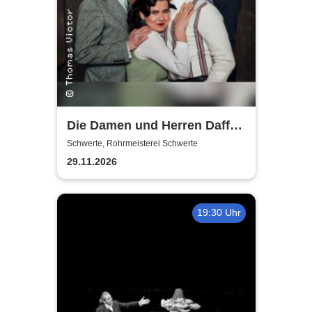
Die Damen und Herren Daffke
|Wie werde ich reich und
Schwerte, Rohrmeisterei Schwerte
glücklich?
29.11.2026
19:30 Uhr