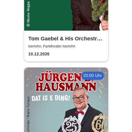
Tom Gaebel & His Orchestra -
A Swinging Christmas 2026
Iserlohn, Parktheater Iserlohn
10.12.2026
20:00 Uhr