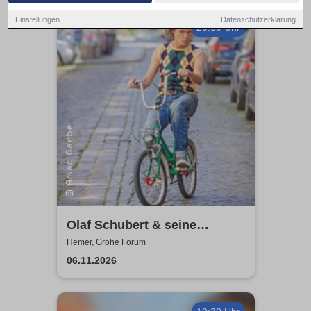
Einstellungen
Datenschutzerklärung
20:00 Uhr
Olaf Schubert & seine
Freunde - Jetzt oder now!
Hemer, Grohe Forum
06.11.2026