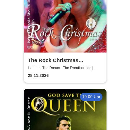
The Rock Christmas
Dinnershow - Unforgettable
Iserlohn, The Dream - The Eventlocation |
Iserlohn
Shows
28.11.2026
19:00 Uhr