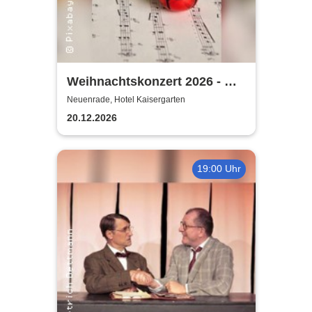
Weihnachtskonzert 2026 - mit
MV Affeln, MGV Liederkranz,
Neuenrade, Hotel Kaisergarten
Vokalart Menden
20.12.2026
19:00 Uhr