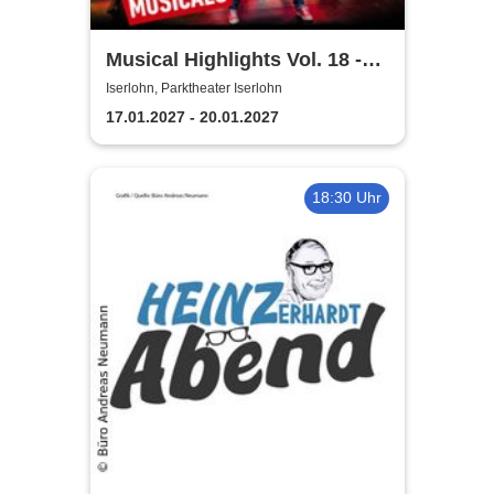
Musical Highlights Vol. 18 -
Das Beste aus Musical und
Iserlohn, Parktheater Iserlohn
Film
17.01.2027 - 20.01.2027
18:30 Uhr