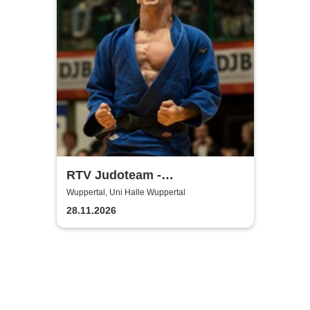
RTV Judoteam -
Bundesligafinale der Frauen
Wuppertal, Uni Halle Wuppertal
& Männer
28.11.2026