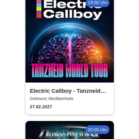
19:00 Uhr
Electric Callboy - Tanzneid
World Tour
Dortmund, Westfalenhalle
27.02.2027
20:00 Uhr