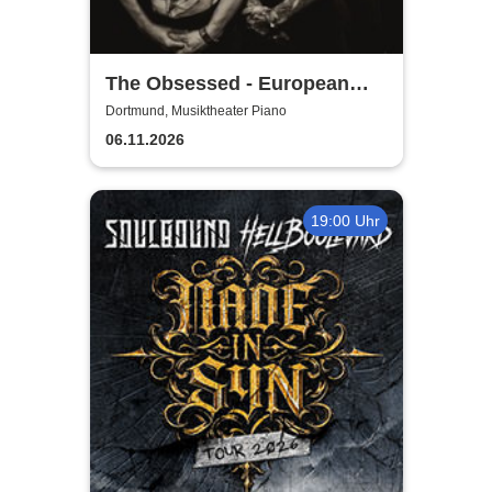
The Obsessed - European
Tour 2026
Dortmund, Musiktheater Piano
06.11.2026
19:00 Uhr