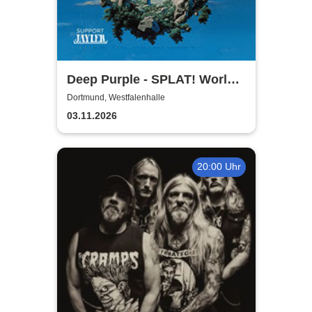
Deep Purple - SPLAT! World
Tour 2026
Dortmund, Westfalenhalle
03.11.2026
20:00 Uhr