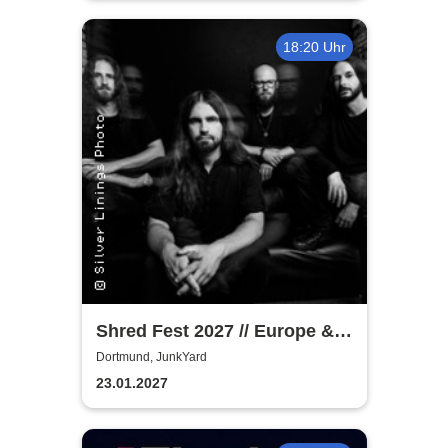
18:20 Uhr
Shred Fest 2027 // Europe &
UK w/ Obscura, Pestilence,
Dortmund, JunkYard
Cryptic Shift, Thus and DVRK
23.01.2027