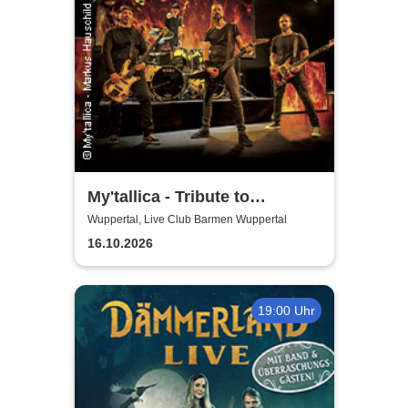
My'tallica - Tribute to
Metallica
Wuppertal, Live Club Barmen Wuppertal
16.10.2026
19:00 Uhr