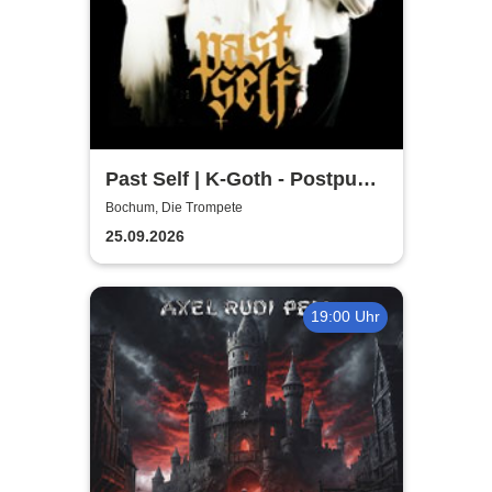
Past Self | K-Goth - Postpunk
- Darkwave - Shoegaze - Euro
Bochum, Die Trompete
Tour 2026
25.09.2026
19:00 Uhr