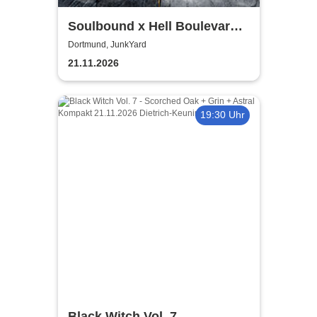
Soulbound x Hell Boulevard -
Made in sYn Tour 2026
Dortmund, JunkYard
21.11.2026
19:30 Uhr
Black Witch Vol. 7