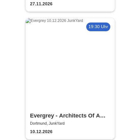
27.11.2026
19:30 Uhr
Evergrey - Architects Of A
New Weave - European Tour
Dortmund, JunkYard
10.12.2026