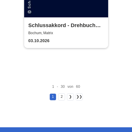
Schlussakkord - Drehbuch
Tour 2026
Bochum, Matrix
03.10.2026
1 - 30 von 60
1
2
❯
❯❯