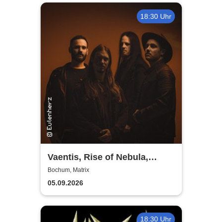
18:30 Uhr
Vaentis, Rise of Nebula,
Caught in a Mirror & Harvest
Bochum, Matrix
of Eden
05.09.2026
18:30 Uhr