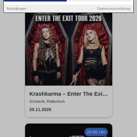
19:00 Uhr
Einstellungen
Datenschutzerklärung
Krashkarma – Enter The Exit
Tour 2026
Schwerte, Rattenloch
20.11.2026
20:00 Uhr