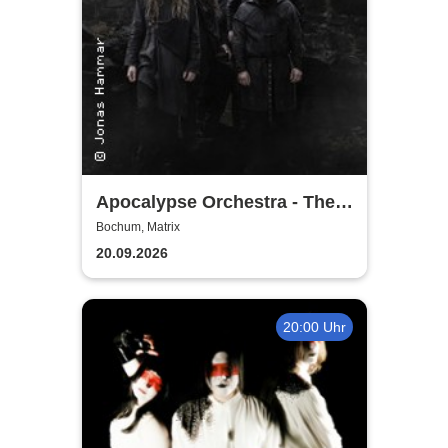
Apocalypse Orchestra - The
Plague Tour 2026
Bochum, Matrix
20.09.2026
20:00 Uhr