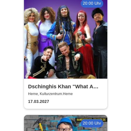
20:00 Uhr
Dschinghis Khan "What A
Wonderful World" - Die
Herne, Kulturzentrum.Herne
Legende auf Tournee
17.03.2027
20:00 Uhr