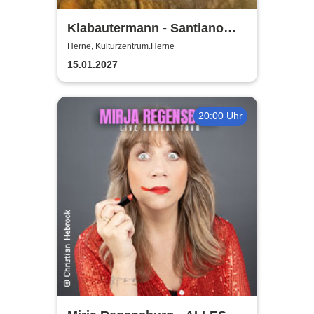
Klabautermann - Santiano
Tribute Show
Herne, Kulturzentrum.Herne
15.01.2027
20:00 Uhr