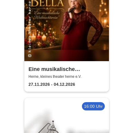
Eine musikalische
Weihnachtsreise - Bella |
Herne, kleines theater herne e.V.
Kleines Theater Herne
27.11.2026 - 04.12.2026
16:00 Uhr