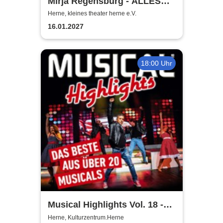
Mirja Regensburg - ALLES
WIRD GUT!
Herne, kleines theater herne e.V.
16.01.2027
18:00 Uhr
Musical Highlights Vol. 18 -
Das Beste aus Musical und
Herne, Kulturzentrum.Herne