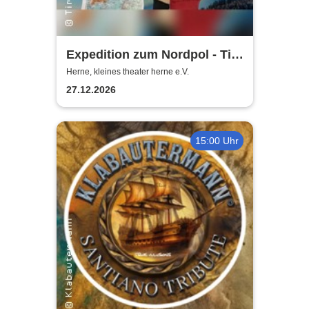
Expedition zum Nordpol - Tim
Silas "Die magische Familien-
Herne, kleines theater herne e.V.
Weihnachtsshow"
27.12.2026
15:00 Uhr