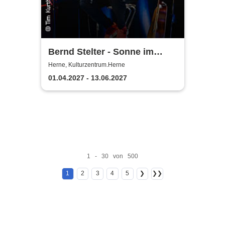
Bernd Stelter - Sonne im
Herzen, Blödsinn im Kopp!
Herne, Kulturzentrum.Herne
01.04.2027 - 13.06.2027
1 - 30 von 500
1
2
3
4
5
❯
❯❯