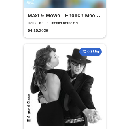
Maxi & Möwe - Endlich Meer!
Interaktives Kindermusical |
Herne, kleines theater herne e.V.
Kleines Theater Herne
04.10.2026
20:00 Uhr