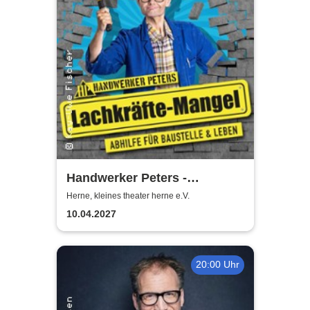
Handwerker Peters -
Lachkräfte-Mangel | Abhilfe
Herne, kleines theater herne e.V.
für Baustelle & Leben
10.04.2027
20:00 Uhr