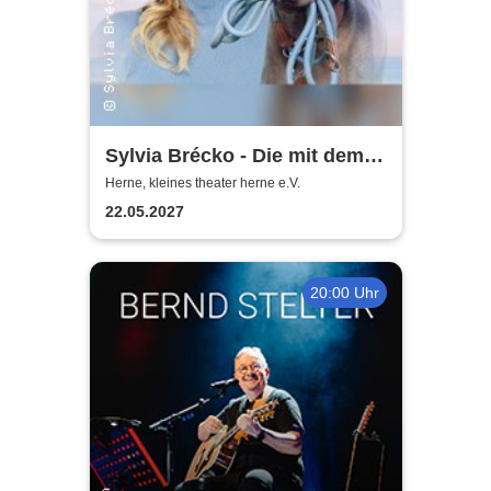
Sylvia Brécko - Die mit dem
Hund geht
Herne, kleines theater herne e.V.
22.05.2027
20:00 Uhr