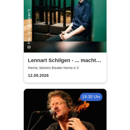
Lennart Schilgen - ... macht
nichts! Lieder vom Schleifen
Herne, kleines theater herne e.V.
und Schleifen lassen
12.09.2026
19:30 Uhr