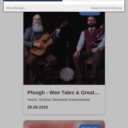
Einstellungen
Datenschutzerklärung
20:00 Uhr
Plough - Wee Tales & Great
Tunes from Scotland
Herne, Schloss Strünkede Kaminzimmer
28.08.2026