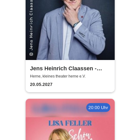
Jens Heinrich Claassen -
Keine Ursache
Herne, kleines theater herne e.V.
20.05.2027
20:00 Uhr