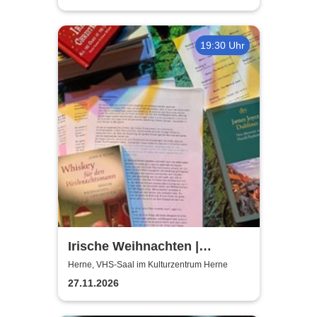
19:30 Uhr
Irische Weihnachten |
Musikalische Lesung mit
Herne, VHS-Saal im Kulturzentrum Herne
Mareike Graepel & Chris
27.11.2026
Donovan