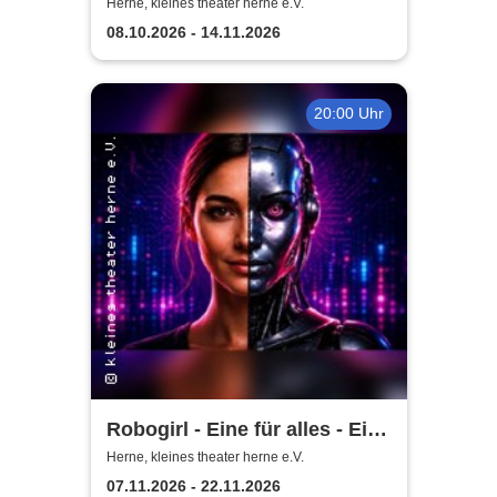
- Thrillerkomödie von
Herne, kleines theater herne e.V.
Christian Weymayr
08.10.2026 - 14.11.2026
20:00 Uhr
Robogirl - Eine für alles - Eine
Komödie aus der nahen
Herne, kleines theater herne e.V.
Zukunft
07.11.2026 - 22.11.2026