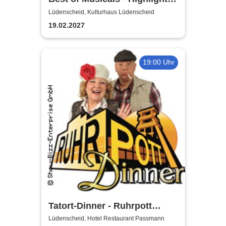
aus über 20 Musicals
Lüdenscheid, Kulturhaus Lüdenscheid
19.02.2027
19:00 Uhr
Tatort-Dinner - Ruhrpott
Dinner
Lüdenscheid, Hotel Restaurant Passmann