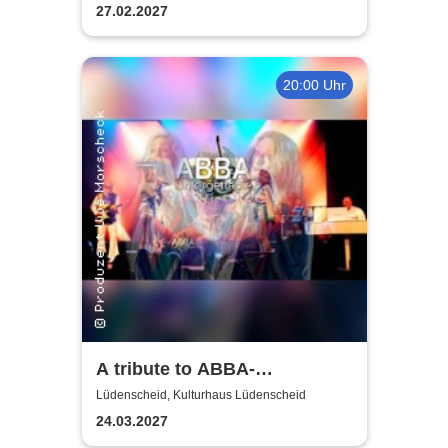
27.02.2027
20:00 Uhr
A tribute to ABBA-
unforgettable Konzert
Lüdenscheid, Kulturhaus Lüdenscheid
24.03.2027