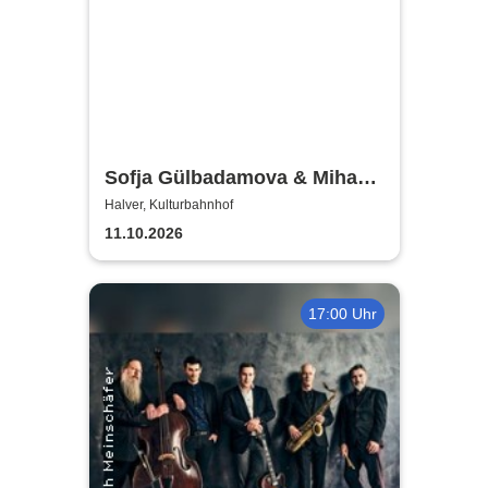
Sofja Gülbadamova & Mihaela
Goldfeld - Lieder ohne Worte
Halver, Kulturbahnhof
11.10.2026
17:00 Uhr