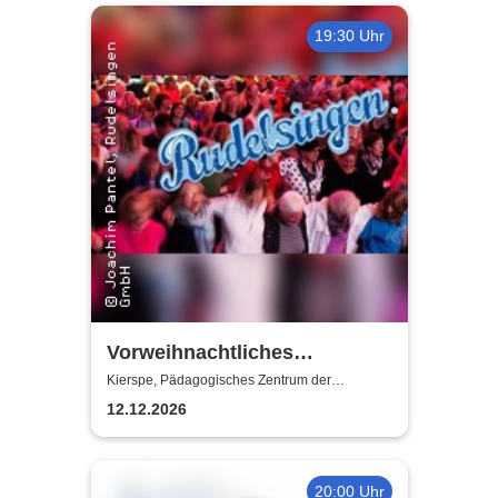
19:30 Uhr
Vorweihnachtliches
„Rudelsingen“ -
Kierspe, Pädagogisches Zentrum der
Gesamtschule Kierspe
Pädagogisches Zentrum der
12.12.2026
Gesamtschule Kierspe
20:00 Uhr