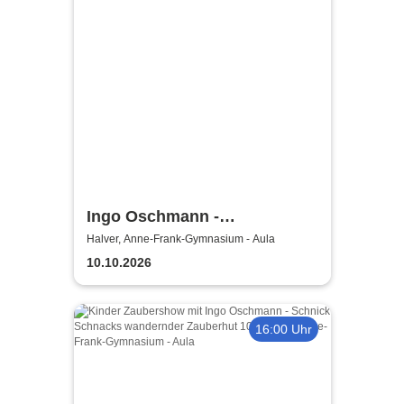
Ingo Oschmann -
Scherztherapie
Halver, Anne-Frank-Gymnasium - Aula
10.10.2026
16:00 Uhr