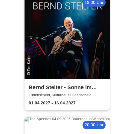
19:30 Uhr
Bernd Stelter - Sonne im
Herzen, Blödsinn im Kopp!
Lüdenscheid, Kulturhaus Lüdenscheid
01.04.2027 - 16.04.2027
20:00 Uhr