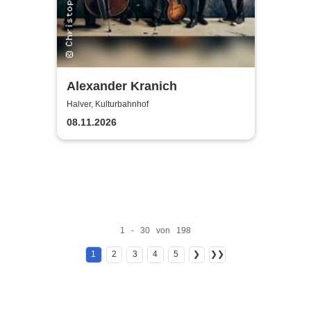
Alexander Kranich
Halver, Kulturbahnhof
08.11.2026
1 - 30 von 198
1
2
3
4
5
❯
❯❯