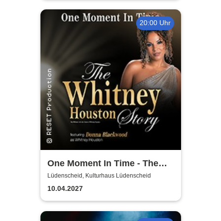
20:00 Uhr
One Moment In Time - The
Whitney Houston Story
Lüdenscheid, Kulturhaus Lüdenscheid
10.04.2027