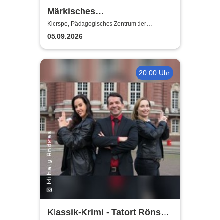
Märkisches
Jugendsinfonieorchester
Kierspe, Pädagogisches Zentrum der
Gesamtschule Kierspe
(MJO) - Junge Klangkraft:
05.09.2026
Shalom
20:00 Uhr
Klassik-Krimi - Tatort Rönsahl