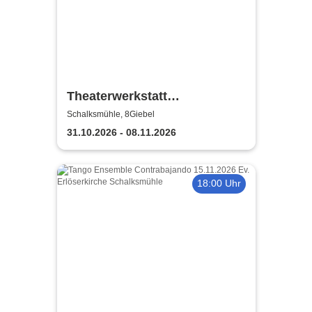
Theaterwerkstatt
Schalksmühle - Gretchen 89ff
Schalksmühle, 8Giebel
31.10.2026 - 08.11.2026
18:00 Uhr