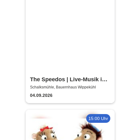
The Speedos | Live-Musik im
Bauernhaus
Schalksmühle, Bauernhaus Wippekühl
04.09.2026
15:00 Uhr