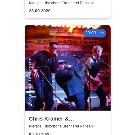
– Diebstahl in h-Mol
Kierspe, Historische Brennerei Rönsahl
23.09.2026
20:00 Uhr
Chris Kramer &
Beatbox'n'Blues
Kierspe, Historische Brennerei Rönsahl
03.10.2026