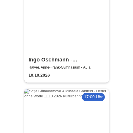
Ingo Oschmann -
Kinderprogramm / Schnick
Halver, Anne-Frank-Gymnasium - Aula
Schnacks wandernder
10.10.2026
Zauberhut
17:00 Uhr