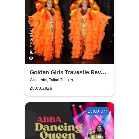
Golden Girls Travestie Revue
- Die neue Show: Glanzvolle
Wuppertal, Talton Theater
Augenblicke
20.09.2026
19:00 Uhr