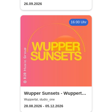
26.09.2026
16:00 Uhr
Wupper Sunsets - Wuppertals
No. 1 Rooftop Event
Wuppertal, studio_one
28.08.2026 - 05.12.2026