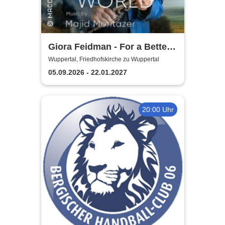
Giora Feidman - For a Better
World
Wuppertal, Friedhofskirche zu Wuppertal
05.09.2026 - 22.01.2027
20:00 Uhr