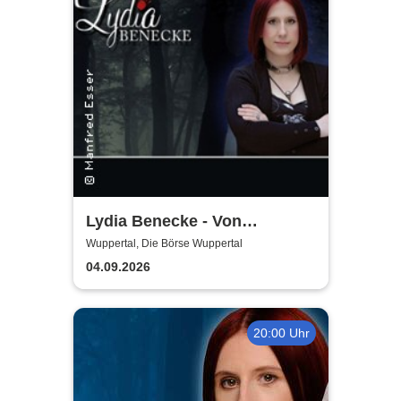
Lydia Benecke - Von
Hochstapelei, Betrug und
Wuppertal, Die Börse Wuppertal
Gaslighting
04.09.2026
20:00 Uhr