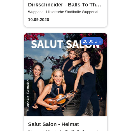
Dirkschneider - Balls To The
Wall
Wuppertal, Historische Stadthalle Wuppertal
10.09.2026
20:00 Uhr
Salut Salon - Heimat