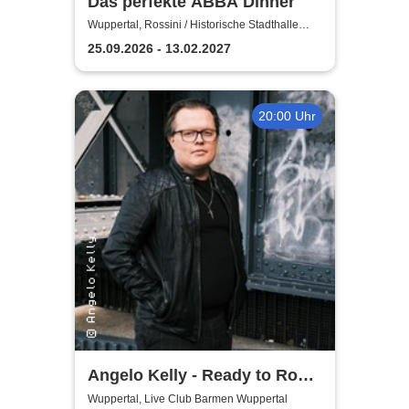
Das perfekte ABBA Dinner
Wuppertal, Rossini / Historische Stadthalle
Wuppertal
25.09.2026 - 13.02.2027
20:00 Uhr
Angelo Kelly - Ready to Rock
- Tour 2026
Wuppertal, Live Club Barmen Wuppertal