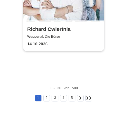
Richard Cwiertnia
Wuppertal, Die Börse
14.10.2026
1 - 30 von 500
1
2
3
4
5
❯
❯❯