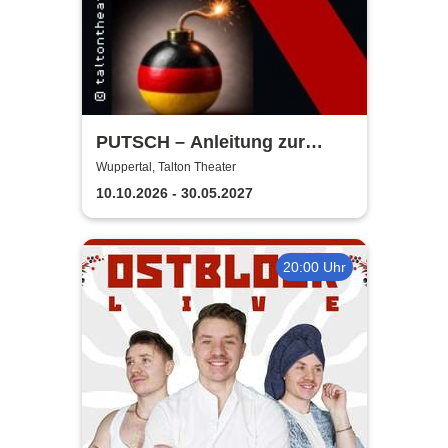
PUTSCH – Anleitung zur
Zerstörung ... einer
Wuppertal, Talton Theater
Demokratie | Talton Theater
10.10.2026 - 30.05.2027
20:00 Uhr