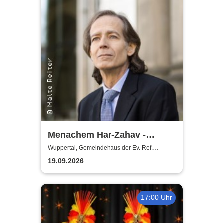
Menachem Har-Zahav -
Klassiker der romantischen
Wuppertal, Gemeindehaus der Ev. Ref.
Gemeinde Ronsdorf
Klavierliteratur /
19.09.2026
Meisterkonzert
17:00 Uhr