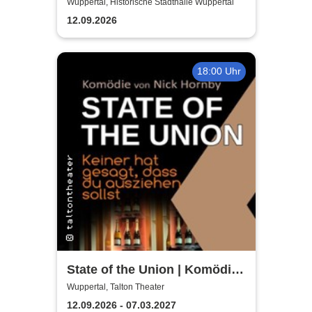
Wuppertal, Historische Stadthalle Wuppertal
12.09.2026
18:00 Uhr
State of the Union | Komödie
von Nick Hornby
Wuppertal, Talton Theater
12.09.2026 - 07.03.2027