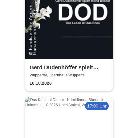
Gerd Dudenhöffer spielt
Heinz Becker
Wuppertal, Opernhaus Wuppertal
10.10.2026
17:00 Uhr