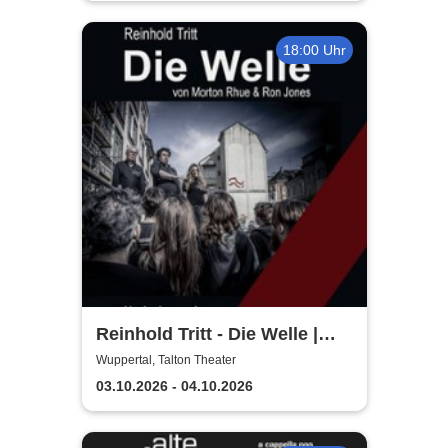
18:00 Uhr
Reinhold Tritt - Die Welle |
Kurzgeschichte von Morton
Wuppertal, Talton Theater
Rhue & Ron Jones
03.10.2026 - 04.10.2026