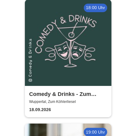
18:00 Uhr
Comedy & Drinks - Zum
Köhlerliesel
Wuppertal, Zum Köhlerliesel
18.09.2026
19:00 Uhr