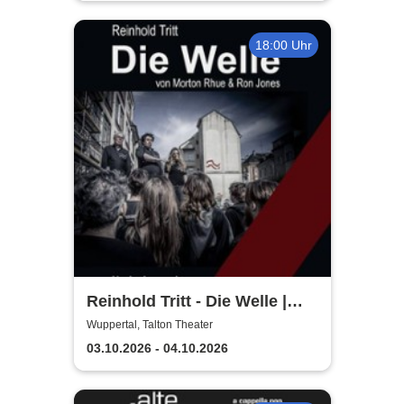
18:00 Uhr
Reinhold Tritt - Die Welle |
Kurzgeschichte von Morton
Wuppertal, Talton Theater
Rhue & Ron Jones
03.10.2026 - 04.10.2026