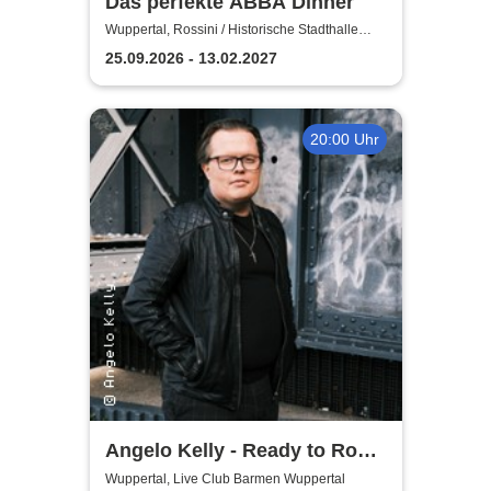
Das perfekte ABBA Dinner
Wuppertal, Rossini / Historische Stadthalle
Wuppertal
25.09.2026 - 13.02.2027
20:00 Uhr
Angelo Kelly - Ready to Rock
- Tour 2026
Wuppertal, Live Club Barmen Wuppertal