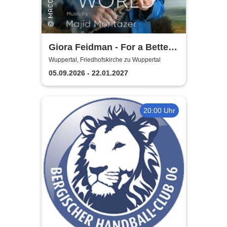
Giora Feidman - For a Better
World
Wuppertal, Friedhofskirche zu Wuppertal
05.09.2026 - 22.01.2027
20:00 Uhr