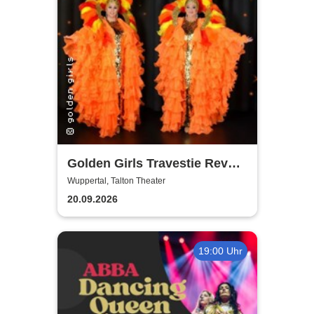
Golden Girls Travestie Revue
- Die neue Show: Glanzvolle
Wuppertal, Talton Theater
Augenblicke
20.09.2026
19:00 Uhr