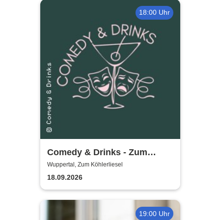
18:00 Uhr
Comedy & Drinks - Zum
Köhlerliesel
Wuppertal, Zum Köhlerliesel
18.09.2026
19:00 Uhr