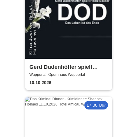
Gerd Dudenhöffer spielt
Heinz Becker
Wuppertal, Opernhaus Wuppertal
10.10.2026
17:00 Uhr