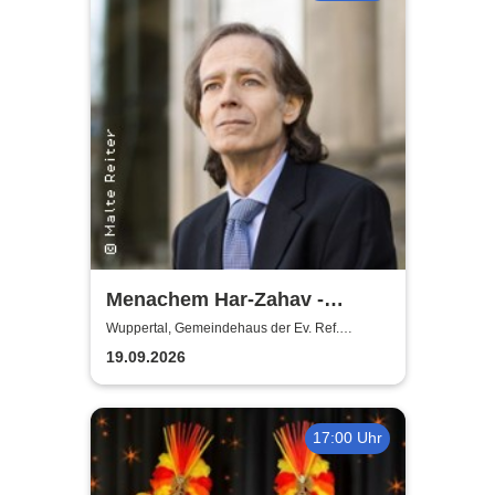
Menachem Har-Zahav -
Klassiker der romantischen
Wuppertal, Gemeindehaus der Ev. Ref.
Gemeinde Ronsdorf
Klavierliteratur /
19.09.2026
Meisterkonzert
17:00 Uhr