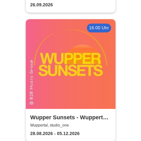
26.09.2026
16:00 Uhr
Wupper Sunsets - Wuppertals
No. 1 Rooftop Event
Wuppertal, studio_one
28.08.2026 - 05.12.2026