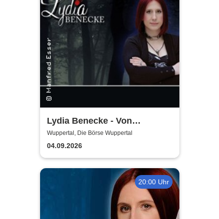
Lydia Benecke - Von
Hochstapelei, Betrug und
Wuppertal, Die Börse Wuppertal
Gaslighting
04.09.2026
20:00 Uhr