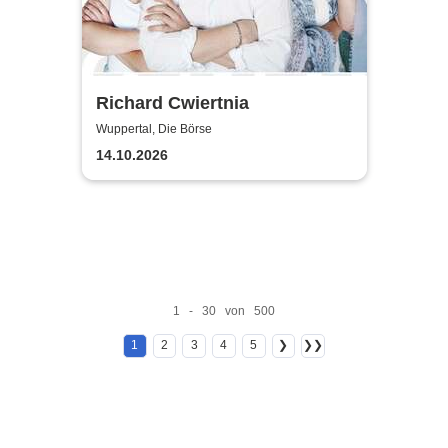
Richard Cwiertnia
Wuppertal, Die Börse
14.10.2026
1 - 30 von 500
1
2
3
4
5
❯
❯❯