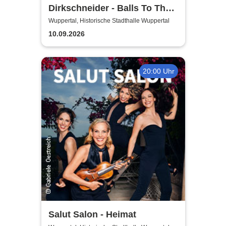
Dirkschneider - Balls To The
Wall
Wuppertal, Historische Stadthalle Wuppertal
10.09.2026
20:00 Uhr
Salut Salon - Heimat