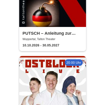
PUTSCH – Anleitung zur
Zerstörung ... einer
Wuppertal, Talton Theater
Demokratie | Talton Theater
10.10.2026 - 30.05.2027
20:00 Uhr