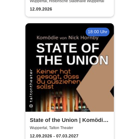
Wuppertal, Historische Stadthalle Wuppertal
12.09.2026
18:00 Uhr
State of the Union | Komödie
von Nick Hornby
Wuppertal, Talton Theater
12.09.2026 - 07.03.2027