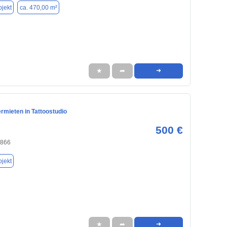
jekt
ca. 470,00 m²
★
➦
➜
rmieten in Tattoostudio
500 €
4866
jekt
★
➦
➜