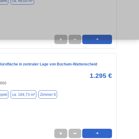
jekt
ca. 48,05 m²
★
➦
➜
 Bürofläche in zentraler Lage von Bochum-Wattenscheid
1.295 €
4866
jekt
ca. 184,73 m²
Zimmer 8
★
➦
➜