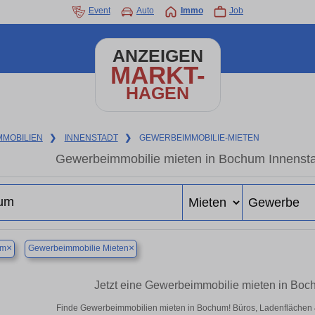
Event
Auto
Immo
Job
ANZEIGEN
MARKT-
HAGEN
MMOBILIEN
❯
INNENSTADT
❯
GEWERBEIMMOBILIE-MIETEN
Gewerbeimmobilie mieten in Bochum Innensta
×
×
um
Gewerbeimmobilie Mieten
Jetzt eine Gewerbeimmobilie mieten in Boc
Finde Gewerbeimmobilien mieten in Bochum! Büros, Ladenflächen & H