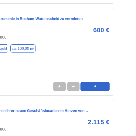
ronomie in Bochum-Wattenscheid zu vermieten
600 €
4866
jekt
ca. 100,00 m²
★
➦
➜
 in Ihrer neuen Geschäftslocation im Herzen von…
2.115 €
4866