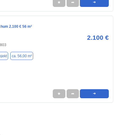
★
➦
➜
chum 2.100 € 56 m²
2.100 €
4803
jekt
ca. 56,00 m²
★
➦
➜