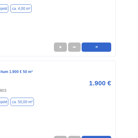
jekt
ca. 4,00 m²
★
➦
➜
chum 1.900 € 50 m²
1.900 €
4803
jekt
ca. 50,00 m²