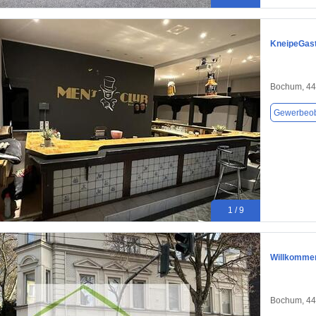
KneipeGast
Bochum, 4
Gewerbeob
1 / 9
Willkommen
Bochum, 4