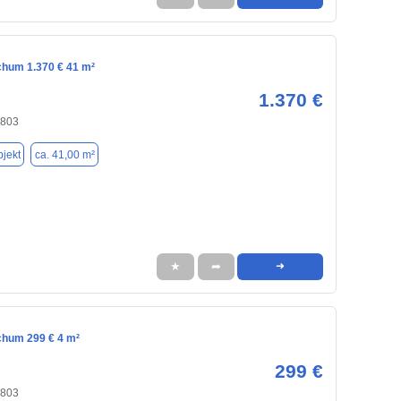
chum 1.370 € 41 m²
1.370 €
4803
jekt
ca. 41,00 m²
★
➦
➜
chum 299 € 4 m²
299 €
4803