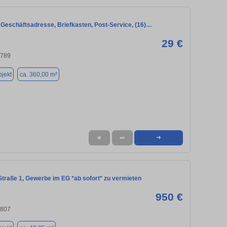
 Geschäftsadresse, Briefkasten, Post-Service, (16)…
29 €
4789
jekt
ca. 360,00 m²
★
➦
➜
Straße 1, Gewerbe im EG *ab sofort* zu vermieten
950 €
4807