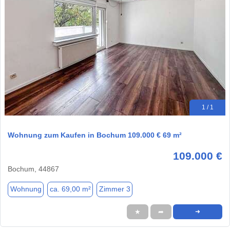
1 / 1
Wohnung zum Kaufen in Bochum 109.000 € 69 m²
109.000 €
Bochum, 44867
Wohnung
ca. 69,00 m²
Zimmer 3
★
➦
➜