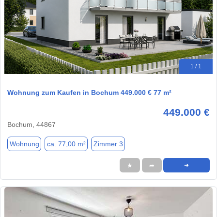
1 / 1
Wohnung zum Kaufen in Bochum 449.000 € 77 m²
449.000 €
Bochum, 44867
Wohnung
ca. 77,00 m²
Zimmer 3
★
➦
➜