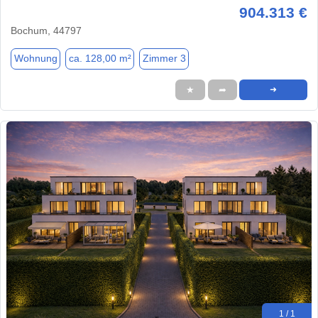
904.313 €
Bochum, 44797
Wohnung
ca. 128,00 m²
Zimmer 3
★
➦
➜
1 / 1