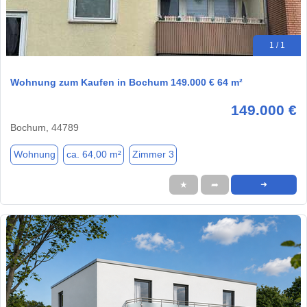
1 / 1
Wohnung zum Kaufen in Bochum 149.000 € 64 m²
149.000 €
Bochum, 44789
Wohnung
ca. 64,00 m²
Zimmer 3
★
➦
➜