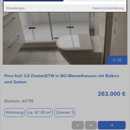
Einstellungen
Datenschutzerklärung
1 / 20
Prov-frei! 3,5 ZimmerETW in BO-Wiemelhausen mit Balkon
und Garten
263.000 €
Bochum, 44799
Wohnung
ca. 67,00 m²
Zimmer 3
★
➦
➜