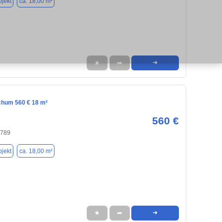
jekt
ca. 18,00 m²
★
➦
➜
chum 560 € 18 m²
560 €
4789
jekt
ca. 18,00 m²
★
➦
➜