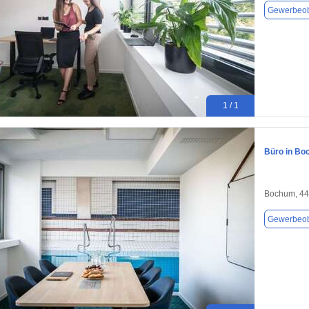
Gewerbeob
1 / 1
Büro in Bo
Bochum, 4
Gewerbeob