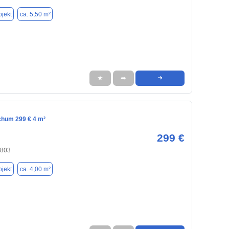
jekt
ca. 5,50 m²
★
➦
➜
chum 299 € 4 m²
299 €
4803
jekt
ca. 4,00 m²