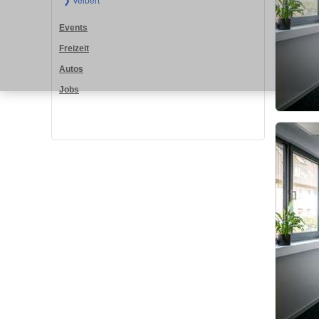
❯ Velbert
Events
Freizeit
Autos
Jobs