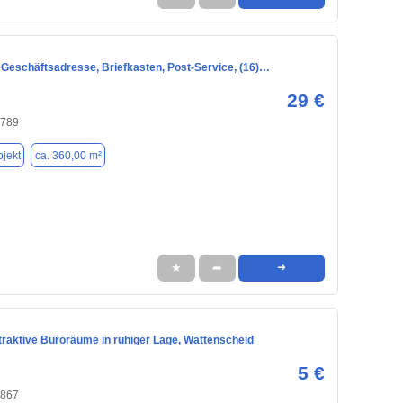
 Geschäftsadresse, Briefkasten, Post-Service, (16)…
29 €
4789
jekt
ca. 360,00 m²
★
➦
➜
traktive Büroräume in ruhiger Lage, Wattenscheid
5 €
4867