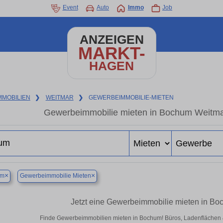
Event
Auto
Immo
Job
ANZEIGEN
MARKT-
HAGEN
MMOBILIEN
❯
WEITMAR
❯
GEWERBEIMMOBILIE-MIETEN
Gewerbeimmobilie mieten in Bochum Weitmar
×
×
um
Gewerbeimmobilie Mieten
Jetzt eine Gewerbeimmobilie mieten in B
Finde Gewerbeimmobilien mieten in Bochum! Büros, Ladenflächen & H