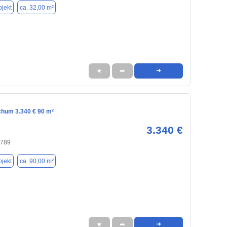
jekt
ca. 32,00 m²
★
➦
➜
chum 3.340 € 90 m²
3.340 €
4789
jekt
ca. 90,00 m²
★
➦
➜