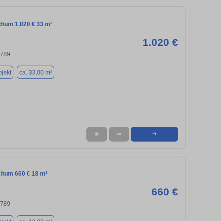
chum 1.020 € 33 m²
1.020 €
4789
jekt
ca. 33,00 m²
★
➦
➜
chum 660 € 18 m²
660 €
4789