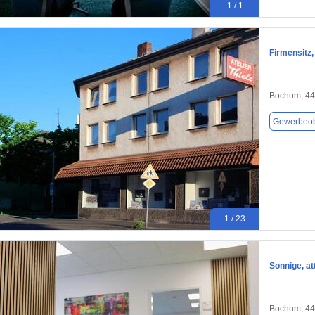
1 / 1
Firmensitz,
Bochum, 4
Gewerbeob
1 / 23
Sonnige, at
Bochum, 4