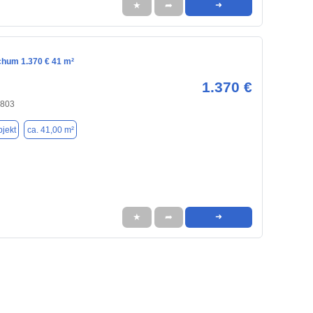
★
➦
➜
chum 1.370 € 41 m²
1.370 €
4803
jekt
ca. 41,00 m²
★
➦
➜