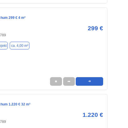
chum 299 € 4 m²
299 €
4789
jekt
ca. 4,00 m²
★
➦
➜
chum 1.220 € 32 m²
1.220 €
4789