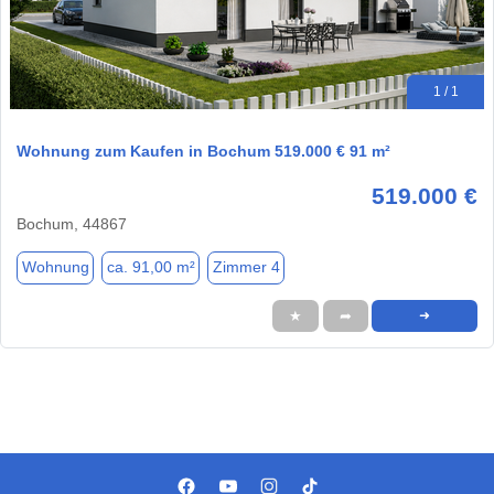
1 / 1
Wohnung zum Kaufen in Bochum 519.000 € 91 m²
519.000 €
Bochum, 44867
Wohnung
ca. 91,00 m²
Zimmer 4
★
➦
➜