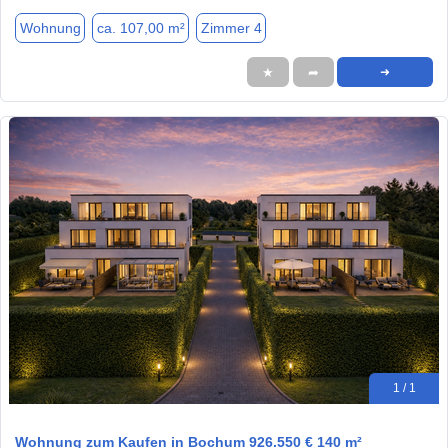
Wohnung
ca. 107,00 m²
Zimmer 4
★
➦
➜
1 / 1
Wohnung zum Kaufen in Bochum 926.550 € 140 m²