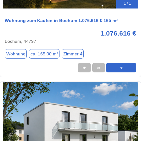
1 / 1
Wohnung zum Kaufen in Bochum 1.076.616 € 165 m²
1.076.616 €
Bochum, 44797
Wohnung
ca. 165,00 m²
Zimmer 4
★
➦
➜