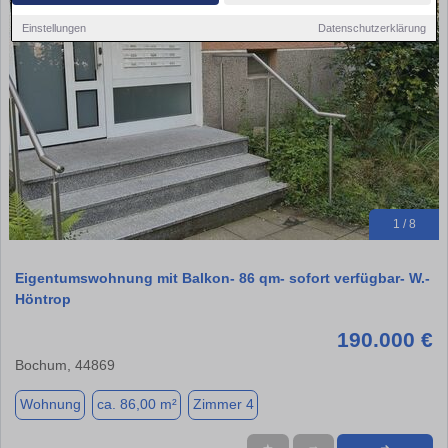
Einstellungen
Datenschutzerklärung
1 / 8
Eigentumswohnung mit Balkon- 86 qm- sofort verfügbar- W.-
Höntrop
190.000 €
Bochum, 44869
Wohnung
ca. 86,00 m²
Zimmer 4