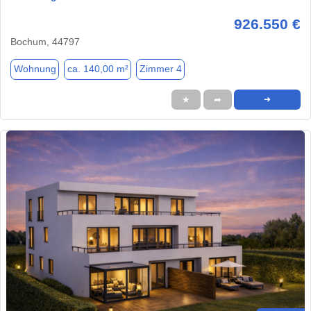
926.550 €
Bochum, 44797
Wohnung
ca. 140,00 m²
Zimmer 4
★
➦
➜