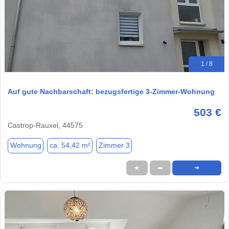
1 / 8
Auf gute Nachbarschaft: bezugsfertige 3-Zimmer-Wohnung
503 €
Castrop-Rauxel, 44575
Wohnung
ca. 54,42 m²
Zimmer 3
★
➦
➜