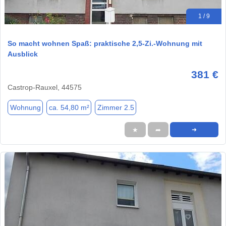
1 / 9
So macht wohnen Spaß: praktische 2,5-Zi.-Wohnung mit
Ausblick
381 €
Castrop-Rauxel, 44575
Wohnung
ca. 54,80 m²
Zimmer 2.5
★
➦
➜