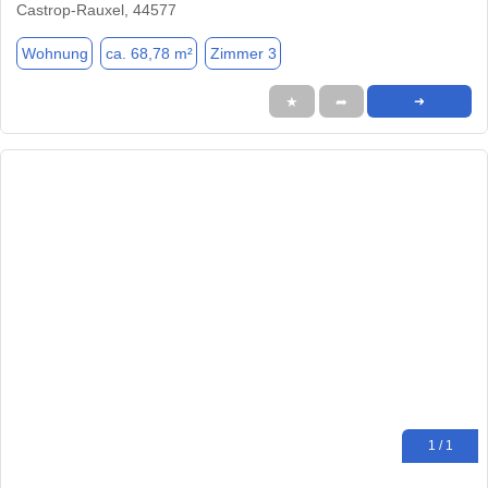
Castrop-Rauxel, 44577
Wohnung
ca. 68,78 m²
Zimmer 3
★
➦
➜
1 / 1