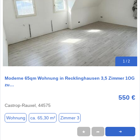
1 / 2
Moderne 65qm Wohnung in Recklinghausen 3,5 Zimmer 1OG
zu…
550 €
Castrop-Rauxel, 44575
Wohnung
ca. 65,30 m²
Zimmer 3
★
➦
➜