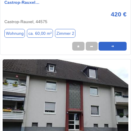
Castrop-Rauxel…
420 €
Castrop-Rauxel, 44575
Wohnung
ca. 60,00 m²
Zimmer 2
★
➦
➜