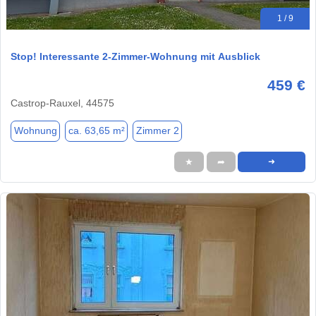
1 / 9
Stop! Interessante 2-Zimmer-Wohnung mit Ausblick
459 €
Castrop-Rauxel, 44575
Wohnung
ca. 63,65 m²
Zimmer 2
★
➦
➜