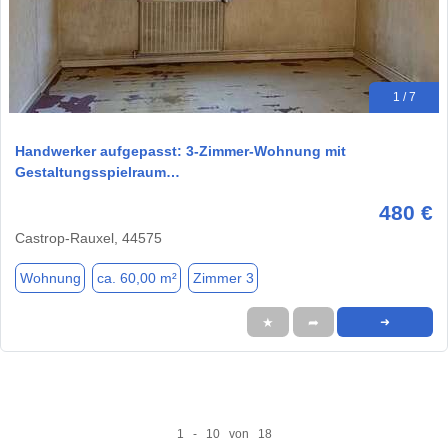
1 / 7
Handwerker aufgepasst: 3-Zimmer-Wohnung mit
Gestaltungsspielraum…
480 €
Castrop-Rauxel, 44575
Wohnung
ca. 60,00 m²
Zimmer 3
★
➦
➜
1 - 10 von 18