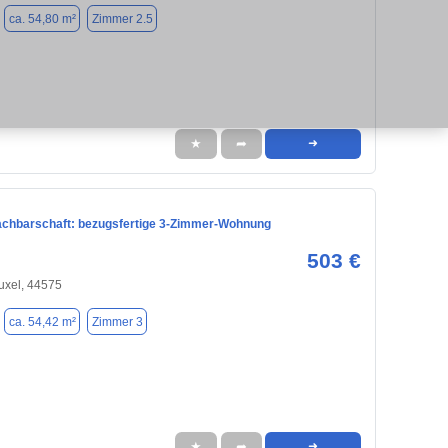
ca. 54,80 m²
Zimmer 2.5
★
➦
➜
achbarschaft: bezugsfertige 3-Zimmer-Wohnung
503 €
uxel, 44575
ca. 54,42 m²
Zimmer 3
★
➦
➜