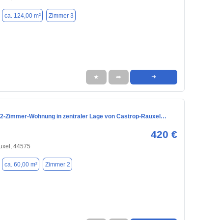
ca. 124,00 m²
Zimmer 3
★
➦
➜
2-Zimmer-Wohnung in zentraler Lage von Castrop-Rauxel…
420 €
uxel, 44575
ca. 60,00 m²
Zimmer 2