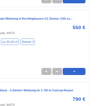
5qm Wohnung in Recklinghausen 3,5 Zimmer 1OG zu…
550 €
uxel, 44575
ca. 65,30 m²
Zimmer 3
★
➦
➜
athaus - 3-Zimmer Wohnung im 3. OG in Castrop-Rauxel
790 €
uxel, 44575