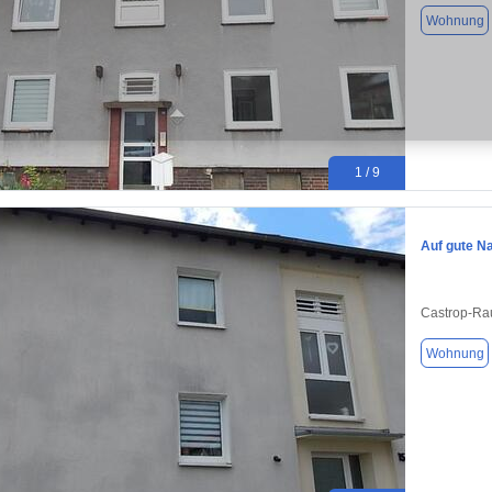
Wohnung
1 / 9
Auf gute N
Castrop-Ra
Wohnung