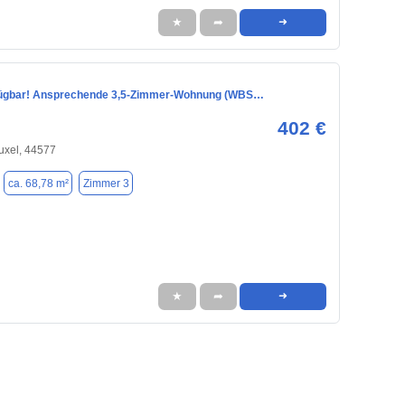
★
➦
➜
fügbar! Ansprechende 3,5-Zimmer-Wohnung (WBS…
402 €
uxel, 44577
ca. 68,78 m²
Zimmer 3
★
➦
➜