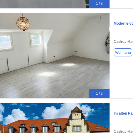
1 / 8
Moderne 6
Castrop-Ra
Wohnung
1 / 2
Im alten R
Castrop-Ra