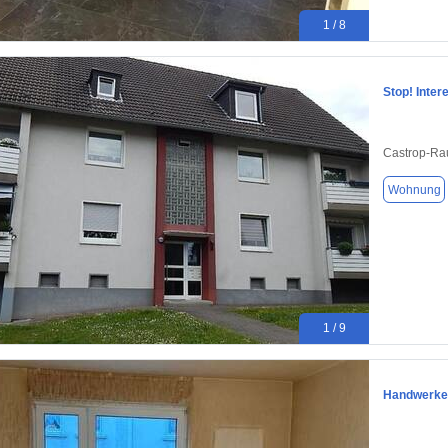
1 / 8
Stop! Inte
Castrop-Ra
Wohnung
1 / 9
Handwerker