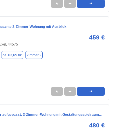
★
➦
➜
ressante 2-Zimmer-Wohnung mit Ausblick
459 €
uxel, 44575
ca. 63,65 m²
Zimmer 2
★
➦
➜
 aufgepasst: 3-Zimmer-Wohnung mit Gestaltungsspielraum…
480 €