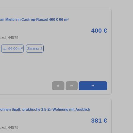
m Mieten in Castrop-Rauxel 400 € 66 m²
400 €
uxel, 44575
ca. 66,00 m²
Zimmer 2
★
➦
➜
ohnen Spaß: praktische 2,5-Zi.-Wohnung mit Ausblick
381 €
uxel, 44575