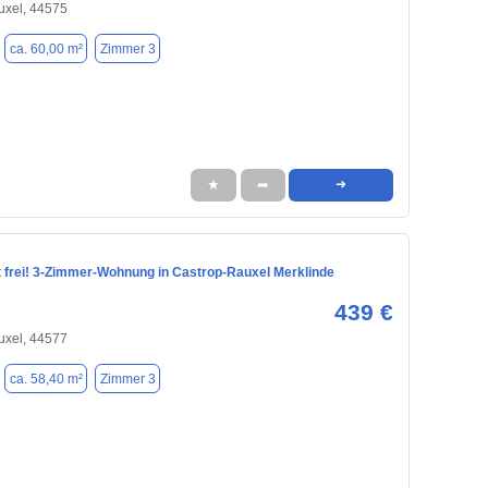
uxel, 44575
ca. 60,00 m²
Zimmer 3
★
➦
➜
frei! 3-Zimmer-Wohnung in Castrop-Rauxel Merklinde
439 €
uxel, 44577
ca. 58,40 m²
Zimmer 3