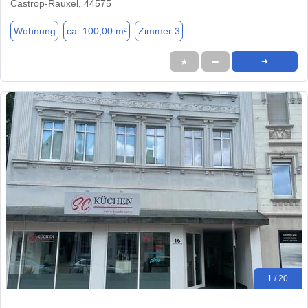
Castrop-Rauxel, 44575
Wohnung
ca. 100,00 m²
Zimmer 3
★
➦
➜
1 / 20