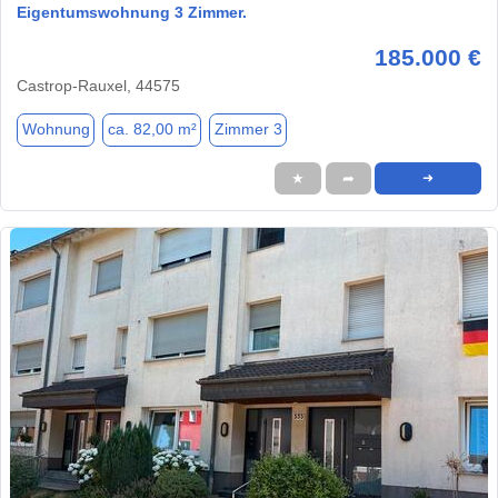
Eigentumswohnung 3 Zimmer.
185.000 €
Castrop-Rauxel, 44575
Wohnung
ca. 82,00 m²
Zimmer 3
★
➦
➜