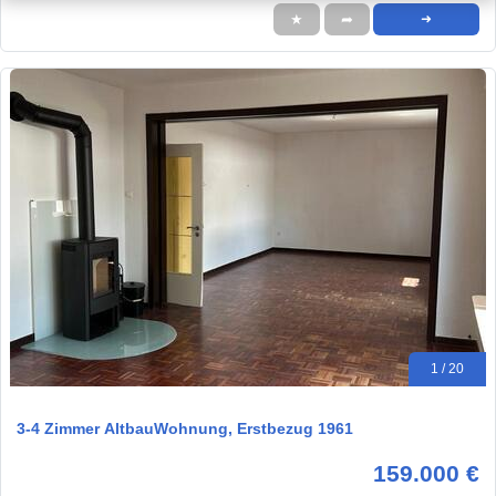
★
➦
➜
1 / 20
3-4 Zimmer AltbauWohnung, Erstbezug 1961
159.000 €