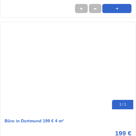
★
➦
➜
1 / 1
Büro in Dortmund 199 € 4 m²
199 €