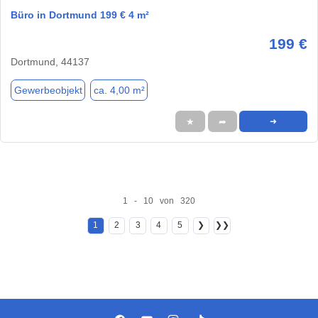
Büro in Dortmund 199 € 4 m²
199 €
Dortmund, 44137
Gewerbeobjekt
ca. 4,00 m²
★
➦
➜
1 - 10 von 320
1
2
3
4
5
❯
❯❯