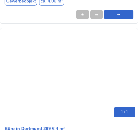
Gewerbeobjekt
ca. 4,00 m²
★
➦
➜
1 / 1
Büro in Dortmund 269 € 4 m²