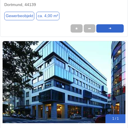
Dortmund, 44139
Gewerbeobjekt
ca. 4,00 m²
★
➦
➜
1 / 1